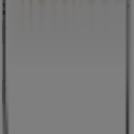
Tiendeoは世界中でのローカルショッピングを改革するIT企
業Shopfullyの一社です。
Tiendeo
私たちが行うこと
ビジネスソリューションをみる
ニュース・メディア
ビジネス契約
お問い合わせ
マーケテイング＆ビジネスリクエスト
地図上で店舗が誤った場所にあります
週にいちど広告のフィードバック
技術的な問題と一般的なフィードバック