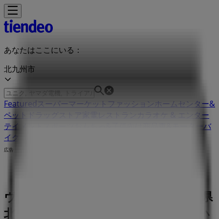
あなたはここにいる：
北九州市
Featured
スーパーマーケット
ファッション
ホームセンター&
ペット
ドラッグストア
家電
レストラン
カラオケ & エンター
テイメント
スポーツ
おもちゃ&子供向け商品
車&モーターバ
イク
広告
ヴィヴィアン・ウエストウッド 福岡県
北九州市小倉北区船場町1-1 井筒屋小