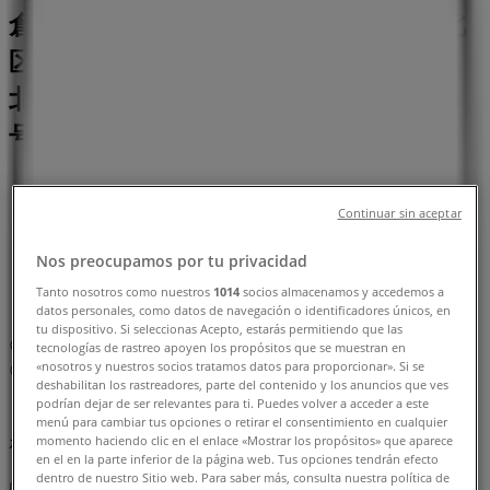
倉本店 新館4F | 福岡県北九州市小倉北
区船場町1-1 井筒屋小倉本店 新館4F,
北九州市：チラシと営業時間、電話番
号
北九州市のTiendeo
»
ファッションの北九州市チラシ
»
Continuar sin aceptar
北九州市のヴィヴィアン・ウエストウッド
»
Nos preocupamos por tu privacidad
ヴィヴィアン・ウエストウッド | 福岡県北九州市小倉
Tanto nosotros como nuestros
1014
socios almacenamos y accedemos a
北区船場町1-1 井筒屋小倉本店 新館4F
datos personales, como datos de navegación o identificadores únicos, en
tu dispositivo. Si seleccionas Acepto, estarás permitiendo que las
マップ
093-533-0007
tecnologías de rastreo apoyen los propósitos que se muestran en
«nosotros y nuestros socios tratamos datos para proporcionar». Si se
マップ
093-533-0007
deshabilitan los rastreadores, parte del contenido y los anuncios que ves
podrían dejar de ser relevantes para ti. Puedes volver a acceder a este
まもなく ヴィヴィアン・ウエストウッド>のカタログ・クー
menú para cambiar tus opciones o retirar el consentimiento en cualquier
ポンの掲載を開始！
momento haciendo clic en el enlace «Mostrar los propósitos» que aparece
en el en la parte inferior de la página web. Tus opciones tendrán efecto
dentro de nuestro Sitio web. Para saber más, consulta nuestra política de
広告