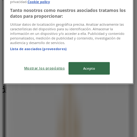
privacidad.
Cookie policy
Tanto nosotros como nuestros asociados tratamos los
datos para proporcionar:
Utilizar datos de localización geográfica precisa. Analizar activamente las
características del dispositivo para su identificación. Almacenar la
información en un dispositivo y/o acceder a ella. Publicidad y contenido
personalizados, medición de publicidad y contenido, investigación de
audiencia y desarrollo de servicios.
Lista de asociados (proveedores)
Mostrar los propósitos
Acepto
近くのお店
ローソン
福岡県北九州市小倉北区馬借１‐５‐２５, 北九州市