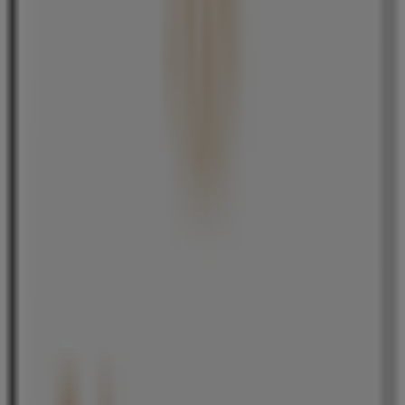
24 m
アシックス
福岡県北九州市小倉北区魚町3-3-23, 北九州市
71 m
営業中
ドン・キホーテ
福岡県北九州市小倉北区魚町3丁目3-10, 北九州市
115 m