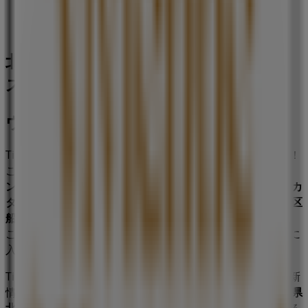
営業中
北九州市のファッションの他のビジネ
ス
ヴィヴィアン・ウエストウッド
Tiendeoの
ヴィヴィアン・ウエストウッド
店舗へようこそ！
ここでは、この
ファッション
業界で評価の高い
ヴィヴィア
ン・ウエストウッド
の最新の
オファー
、
プロモーション
、
カ
タログ
をご覧いただけます。当店は
福岡県北九州市小倉北区
船場町1-1 井筒屋小倉本店 新館4F
、
北九州市
にあります。
ここでは、2023年
8月
にわたって購入時にお得に商品を手に
入れることができます。
Tiendeoでは、
ヴィヴィアン・ウエストウッド
に関する最新
情報をご提供しています。営業時間や限定オファー、
福岡県
北九州市小倉北区船場町1-1 井筒屋小倉本店 新館4F
にある