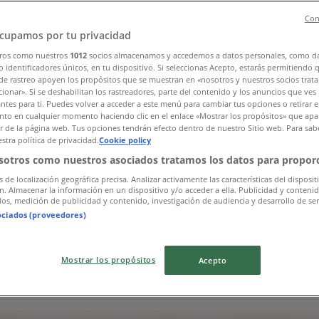
Con
cupamos por tu privacidad
ros como nuestros
1012
socios almacenamos y accedemos a datos personales, como d
 identificadores únicos, en tu dispositivo. Si seleccionas Acepto, estarás permitiendo 
de rastreo apoyen los propósitos que se muestran en «nosotros y nuestros socios trat
1F
ionar». Si se deshabilitan los rastreadores, parte del contenido y los anuncios que ves
antes para ti. Puedes volver a acceder a este menú para cambiar tus opciones o retirar e
to en cualquier momento haciendo clic en el enlace «Mostrar los propósitos» que apar
or de la página web. Tus opciones tendrán efecto dentro de nuestro Sitio web. Para sab
stra política de privacidad.
Cookie policy
sotros como nuestros asociados tratamos los datos para proporc
s de localización geográfica precisa. Analizar activamente las características del disposit
ón. Almacenar la información en un dispositivo y/o acceder a ella. Publicidad y conteni
os, medición de publicidad y contenido, investigación de audiencia y desarrollo de ser
ociados (proveedores)
Mostrar los propósitos
Acepto