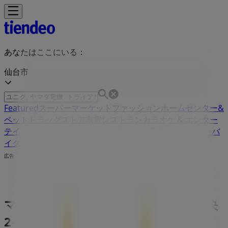
あなたはここにいる：
仙台市
Featured
スーパーマーケット
ファッション
ホームセンター&
ペット
ドラッグストア
家電
レストラン
カラオケ & エンター
テイメント
スポーツ
おもちゃ&子供向け商品
車&モーターバ
イク
広告
マクドナルド 宮城県仙台市青葉区中央
2-2-29 | 宮城県仙台市青葉区中央2-2-