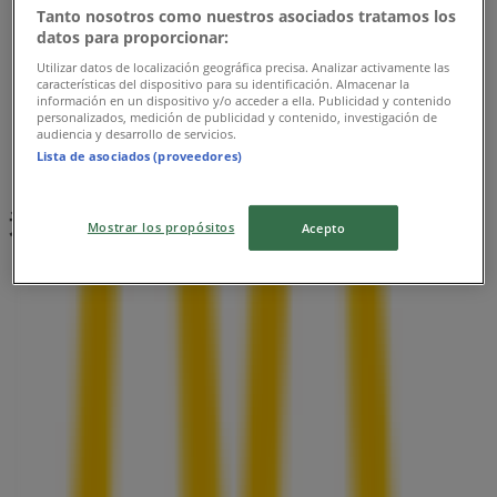
Tanto nosotros como nuestros asociados tratamos los
datos para proporcionar:
Utilizar datos de localización geográfica precisa. Analizar activamente las
características del dispositivo para su identificación. Almacenar la
información en un dispositivo y/o acceder a ella. Publicidad y contenido
personalizados, medición de publicidad y contenido, investigación de
audiencia y desarrollo de servicios.
Lista de asociados (proveedores)
近くのお店
Mostrar los propósitos
Acepto
ABCマート
宮城県仙台市青葉区中央2-3-21, 仙台市
30 m
閉店