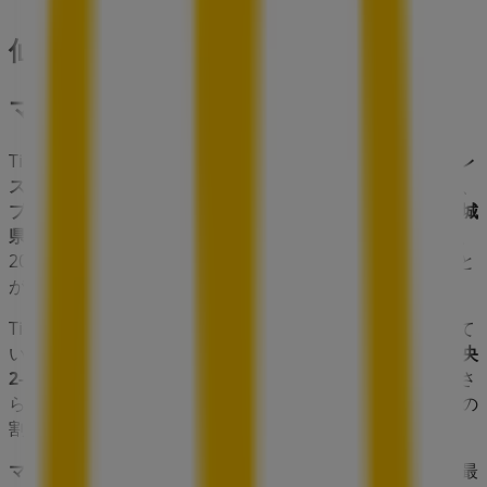
仙台市のレストランの他のビジネス
マクドナルド
Tiendeoの
マクドナルド
店舗へようこそ！ここでは、この
レ
ストラン
業界で評価の高い
マクドナルド
の最新の
オファー
、
プロモーション
、
カタログ
をご覧いただけます。当店は
宮城
県仙台市青葉区中央2-2-29
、
仙台市
にあります。ここでは、
2023年
8月
にわたって購入時にお得に商品を手に入れること
ができます。
Tiendeoでは、
マクドナルド
に関する最新情報をご提供して
います。営業時間や限定オファー、
宮城県仙台市青葉区中央
2-2-29
にある店舗の正確な場所などをご覧いただけます。さ
らに、最新のカタログもご利用いただけ、
レストラン
製品の
割引を受けることができます。
マクドナルド
の
オファー
をお見逃しなく、また
仙台市
での最