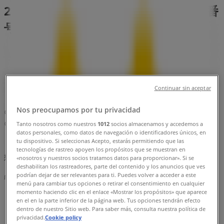
29, 仙台市：チラシと営業時間、電話番
号
仙台市のTiendeo
»
レストランの仙台市チラシ
»
仙台市のマクドナルド
»
Continuar sin aceptar
マクドナルド | 宮城県仙台市青葉区中央2-2-29
Nos preocupamos por tu privacidad
マップ
022-223-9656
マップ
022-223-9656
Tanto nosotros como nuestros
1012
socios almacenamos y accedemos a
datos personales, como datos de navegación o identificadores únicos, en
tu dispositivo. Si seleccionas Acepto, estarás permitiendo que las
まもなく マクドナルド>のカタログ・クーポンの掲載を開
tecnologías de rastreo apoyen los propósitos que se muestran en
始！
«nosotros y nuestros socios tratamos datos para proporcionar». Si se
deshabilitan los rastreadores, parte del contenido y los anuncios que ves
podrían dejar de ser relevantes para ti. Puedes volver a acceder a este
広告
menú para cambiar tus opciones o retirar el consentimiento en cualquier
momento haciendo clic en el enlace «Mostrar los propósitos» que aparece
en el en la parte inferior de la página web. Tus opciones tendrán efecto
dentro de nuestro Sitio web. Para saber más, consulta nuestra política de
privacidad.
Cookie policy