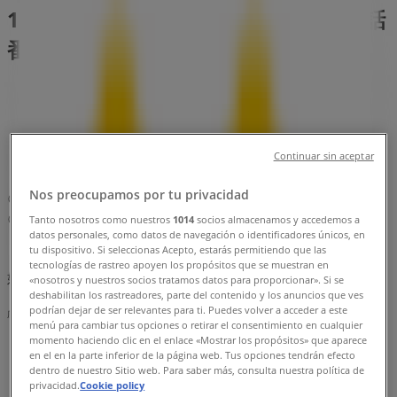
1-25, 仙台市：チラシと営業時間、電話
番号
仙台市のTiendeo
»
レストランの仙台市チラシ
»
仙台市のマクドナルド
»
Continuar sin aceptar
マクドナルド | 宮城県仙台市宮城野区榴岡2-1-25
Nos preocupamos por tu privacidad
マップ
022-292-0576
マップ
022-292-0576
Tanto nosotros como nuestros
1014
socios almacenamos y accedemos a
datos personales, como datos de navegación o identificadores únicos, en
tu dispositivo. Si seleccionas Acepto, estarás permitiendo que las
まもなく マクドナルド>のカタログ・クーポンの掲載を開
tecnologías de rastreo apoyen los propósitos que se muestran en
始！
«nosotros y nuestros socios tratamos datos para proporcionar». Si se
deshabilitan los rastreadores, parte del contenido y los anuncios que ves
podrían dejar de ser relevantes para ti. Puedes volver a acceder a este
広告
menú para cambiar tus opciones o retirar el consentimiento en cualquier
momento haciendo clic en el enlace «Mostrar los propósitos» que aparece
en el en la parte inferior de la página web. Tus opciones tendrán efecto
dentro de nuestro Sitio web. Para saber más, consulta nuestra política de
privacidad.
Cookie policy