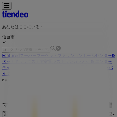
あなたはここにいる：
仙台市
Featured
スーパーマーケット
ファッション
ホームセンター&
ペット
ドラッグストア
家電
レストラン
カラオケ & エンター
テイメント
スポーツ
おもちゃ&子供向け商品
車&モーターバ
イク
広告
マクドナルド 宮城県仙台市宮城野区榴
岡2-1-25 | 宮城県仙台市宮城野区榴岡2-