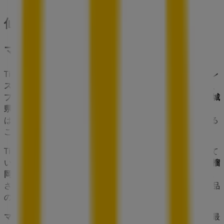
仙台市のレストランの他のビジネス
マクドナルド
Tiendeoの
マクドナルド
店舗へようこそ！ここでは、この
レ
ストラン
業界で評価の高い
マクドナルド
の最新の
オファー
、
プロモーション
、
カタログ
をご覧いただけます。当店は
宮城
県仙台市宮城野区榴岡2-1-25
、
仙台市
にあります。ここで
は、2023年
8月
にわたって購入時にお得に商品を手に入れる
ことができます。
Tiendeoでは、
マクドナルド
に関する最新情報をご提供して
います。営業時間や限定オファー、
宮城県仙台市宮城野区榴
岡2-1-25
にある店舗の正確な場所などをご覧いただけます。
さらに、最新のカタログもご利用いただけ、
レストラン
製品
の割引を受けることができます。
マクドナルド
の
オファー
をお見逃しなく、また
仙台市
での最