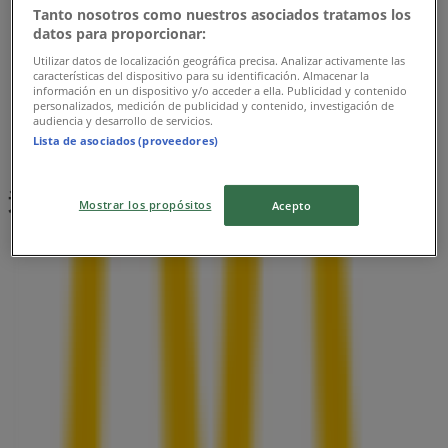
Tanto nosotros como nuestros asociados tratamos los
datos para proporcionar:
Utilizar datos de localización geográfica precisa. Analizar activamente las
características del dispositivo para su identificación. Almacenar la
información en un dispositivo y/o acceder a ella. Publicidad y contenido
personalizados, medición de publicidad y contenido, investigación de
audiencia y desarrollo de servicios.
Lista de asociados (proveedores)
近くのお店
Mostrar los propósitos
Acepto
ABCマート
宮城県仙台市青葉区中央2-3-21, 仙台市
30 m
営業中