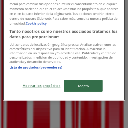
menú para cambiar tus opciones o retirar el consentimiento en cualquier
木曜日
momento haciendo clic en el enlace «Mostrar los propósitos» que aparece
08:00 - 23:00
en el en la parte inferior de la página web. Tus opciones tendrán efecto
金曜日
dentro de nuestro Sitio web. Para saber más, consulta nuestra política de
privacidad.
Cookie policy
08:00 - 23:00
土曜日
Tanto nosotros como nuestros asociados tratamos los
datos para proporcionar:
08:00 - 23:00
Utilizar datos de localización geográfica precisa. Analizar activamente las
マップ
075-621-9911
características del dispositivo para su identificación. Almacenar la
información en un dispositivo y/o acceder a ella. Publicidad y contenido
personalizados, medición de publicidad y contenido, investigación de
営業中
まで 23:00
audiencia y desarrollo de servicios.
Lista de asociados (proveedores)
日曜日
Mostrar los propósitos
Acepto
08:00 - 23:00
月曜日
08:00 - 23:00
火曜日
08:00 - 23:00
水曜日
08:00 - 23:00