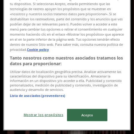
千葉県松戸市二ツ木1782-1, 松戸市
tu dispositivo. Si seleccionas Acepto, estarás permitiendo que las
tecnologías de rastreo apoyen los propósitos que se muestran en
4.9 km
«nosotros y nuestros socios tratamos datos para proporcionar». Si se
deshabilitan los rastreadores, parte del contenido y los anuncios que ves
podrían dejar de ser relevantes para ti. Puedes volver a acceder a este
閉店
menú para cambiar tus opciones o retirar el consentimiento en cualquier
momento haciendo clic en el enlace «Mostrar los propósitos» que aparece
en el en la parte inferior de la página web. Tus opciones tendrán efecto
dentro de nuestro Sitio web. Para saber más, consulta nuestra política de
privacidad.
Cookie policy
びっくりドンキー
Tanto nosotros como nuestros asociados tratamos los
datos para proporcionar:
東京都足立区東和5丁目15-12, 足立区
Utilizar datos de localización geográfica precisa. Analizar activamente las
características del dispositivo para su identificación. Almacenar la
6.6 km
información en un dispositivo y/o acceder a ella. Publicidad y contenido
personalizados, medición de publicidad y contenido, investigación de
audiencia y desarrollo de servicios.
営業中
Lista de asociados (proveedores)
Mostrar los propósitos
Acepto
びっくりドンキー
千葉県流山市松ケ丘3丁目274-2, 流山市