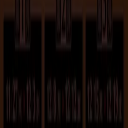
お問い合わせ
マーケテイング＆ビジネスリクエスト
地図上で店舗が誤った場所にあります
週にいちど広告のフィードバック
技術的な問題と一般的なフィードバック
検索方法
ブランド
地元ブランド
割引情報
近くのお店
製品紹介
地元産品
都市