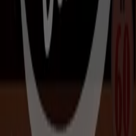
グ
、
プロモーション
を見つけるだけでなく、
三郷市
で最も注
目されている店舗を発見することもできます。
8月 2026
の
間、
びっくりドンキー
の最新情報や、お近くの店舗の所在地
や詳細情報を確認できます。
Tiendeoでは、お得な
プロモーション
や割引だけでなく、お
住まいの都市にある実店舗の情報もご提供します。
びっくり
ドンキー
のカタログをチェックし、
三郷市
の店舗を見つけ、
割引価格で商品を購入してこの
8月
に節約しましょう。さら
に、正確な店舗の所在地、営業時間、詳細情報をお知らせ
し、快適なショッピング体験をサポートします。
三郷市
にある
びっくりドンキー
の店舗での
セール
をお見逃し
なく！
8月 2026
の間、最高のお買い得情報をチェックしま
しょう。Tiendeoでは、常に最高の店舗とお買い物の選択肢
をご提供します。今すぐ、店舗とプロモーションを探索して
みてください！
広告