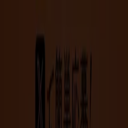
あなたはここにいる：
三郷市
Featured
スーパーマーケット
ファッション
ホームセンター&
ペット
ドラッグストア
家電
レストラン
カラオケ & エンター
テイメント
スポーツ
おもちゃ&子供向け商品
車&モーターバ
イク
広告
三郷市のびっくりドンキー店舗：営業
時間、電話番号や住所