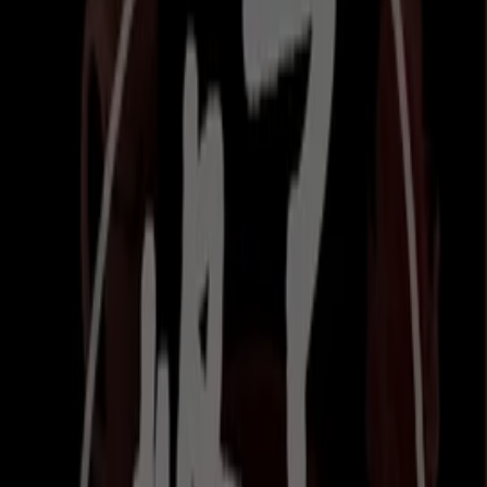
埼玉県越谷市レイクタウン3丁目1-1 イオンレイクタウ
ンmori3階, 越谷市
7.1 km
営業中
びっくりドンキー
埼玉県越谷市七左町5丁目116-1, 越谷市
9.9 km
営業中
広告