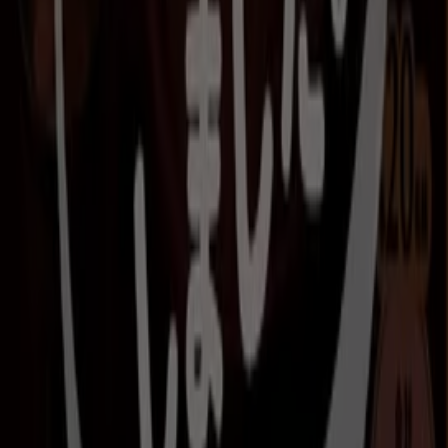
ァー
12/19 日まで有効
2.1 km - 三郷市
びっくりドンキーのショップがある街
流山市のびっくりドンキー
松戸市のびっくりドンキー
足立区のびっくりドンキー
越谷市のびっくりドンキー
川
口市のびっくりドンキー
鎌ケ谷市のびっくりドンキー
守
谷市のびっくりドンキー
文京区のびっくりドンキー
野田
市のびっくりドンキー
船橋市のびっくりドンキー
我孫子
市のびっくりドンキー
豊島区のびっくりドンキー
都道府県一覧へ
三郷市のレストランの他のビジネス
びっくりドンキー
Tiendeoへようこそ！当サイトでは、最高の
セール
、
カタロ