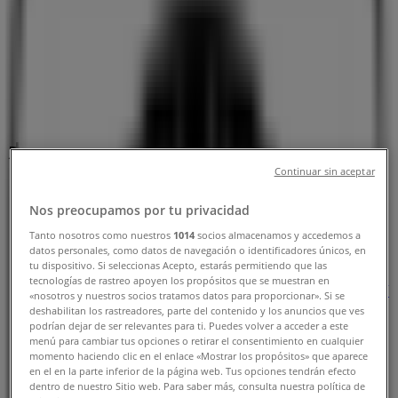
Tiendeo
»
お近くのレストランのお買い得商品
»
カフェクロワッサン
»
カフェクロワッサン店舗
カフェクロワッサン
Continuar sin aceptar
Nos preocupamos por tu privacidad
Tanto nosotros como nuestros
1014
socios almacenamos y accedemos a
datos personales, como datos de navegación o identificadores únicos, en
カフェクロワッサン
tu dispositivo. Si seleccionas Acepto, estarás permitiendo que las
tecnologías de rastreo apoyen los propósitos que se muestran en
北海道札幌市中央区北5条西4丁目 札幌駅南口広場地下
«nosotros y nuestros socios tratamos datos para proporcionar». Si se
街, 札幌市
deshabilitan los rastreadores, parte del contenido y los anuncios que ves
podrían dejar de ser relevantes para ti. Puedes volver a acceder a este
menú para cambiar tus opciones o retirar el consentimiento en cualquier
閉店
momento haciendo clic en el enlace «Mostrar los propósitos» que aparece
en el en la parte inferior de la página web. Tus opciones tendrán efecto
dentro de nuestro Sitio web. Para saber más, consulta nuestra política de