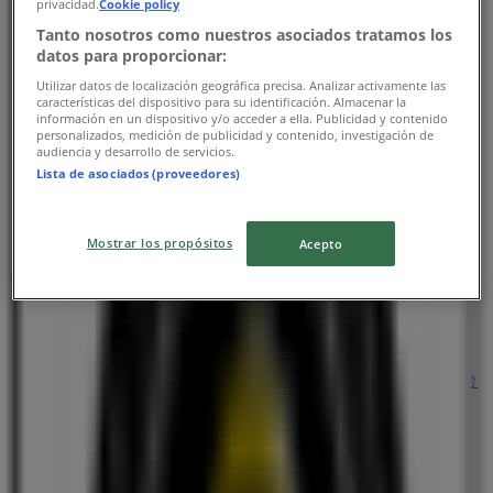
privacidad.
Cookie policy
Tanto nosotros como nuestros asociados tratamos los
datos para proporcionar:
カフェクロワッサン
Utilizar datos de localización geográfica precisa. Analizar activamente las
características del dispositivo para su identificación. Almacenar la
información en un dispositivo y/o acceder a ella. Publicidad y contenido
北海道札幌市中央区南一条西2-4 第5藤井ビル1F, 札幌
personalizados, medición de publicidad y contenido, investigación de
市
audiencia y desarrollo de servicios.
Lista de asociados (proveedores)
閉店
Mostrar los propósitos
Acepto
カフェクロワッサン
宮城県仙台市青葉区中央2-2-5 あおば駅前ビル1F, 仙台
市
閉店