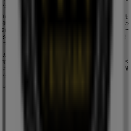
をチェックして、最新の割引や特典をお楽しみください。
Tiendeoでは、
カフェクロワッサン
の全実店舗のガイドを提
供し、所在地、営業時間、便利なショッピング体験のための
詳細情報を簡単に見つけられます。さらに、限定の
プロモー
ション
にアクセスし、この
8月
に利用可能な最高の割引を見
つけることができます。
カフェクロワッサン
の
セール
を見逃さず、
8月 2026
の間、
すべての店舗で利用できる最高の価格とプロモーションを常
にチェックしましょう。今すぐ
カフェクロワッサン
の全店舗
を探索し、お得なキャンペーンを見つけてください！
広告