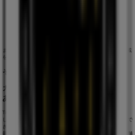
まもなく カフェクロワッサン>のカタログ・クーポンの掲載
を開始！
その他のレストランビジネス
カフェクロワッサン, オファーを全て
あなたの手に
Tiendeoへようこそ！
カフェクロワッサン
の全店舗を発見
し、お得な
セール
、
カタログ
、
プロモーション
にアクセスで
きる理想的な場所です。
8月 2026
の間、
レストラン
業界で
最も有名なブランドの一つである
カフェクロワッサン
の店舗