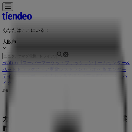
あなたはここにいる：
大阪市
Featured
スーパーマーケット
ファッション
ホームセンター&
ペット
ドラッグストア
家電
レストラン
カラオケ & エンター
テイメント
スポーツ
おもちゃ&子供向け商品
車&モーターバ
イク
広告
カフェクロワッサンの店舗一覧 ：営業
時間、住所や電話番号