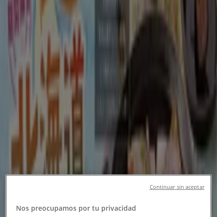
フォローするとお得な情報が手に入る
名古屋市のTiendeo
»
レストランの名古屋市チラシ
»
名古屋市のケンタッキーフライドチキン
名古屋市 の ケンタッキーフライドチキ
ン のオファーをさっと確認する
名古屋市 の ケンタッキーフライドチキン のオファーを含む
カタログ:
1
カテゴリー:
レストラン
Continuar sin aceptar
最新のオファー:
2026/11/11
Nos preocupamos por tu privacidad