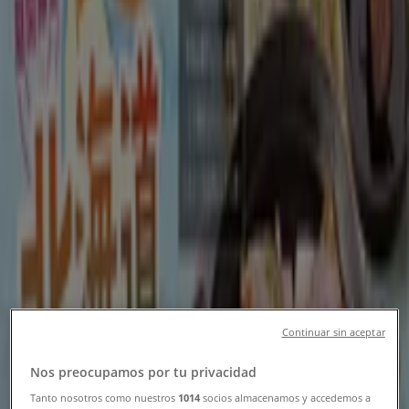
フォローするとお得な情報が手に入る
Tiendeo
»
お近くのレストランのお買い得商品
»
ブロンコビリー
あなたの街のその他のレストラン店
舗。
ブロンコビリー のオファーをさっと確
認する
Continuar sin aceptar
カテゴリー:
レストラン
Nos preocupamos por tu privacidad
まもなく ブロンコビリー>のカタログ・クーポンの掲載を開
Tanto nosotros como nuestros
1014
socios almacenamos y accedemos a