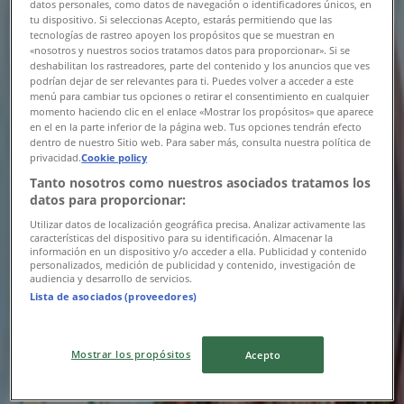
datos personales, como datos de navegación o identificadores únicos, en
始！
tu dispositivo. Si seleccionas Acepto, estarás permitiendo que las
tecnologías de rastreo apoyen los propósitos que se muestran en
広告
«nosotros y nuestros socios tratamos datos para proporcionar». Si se
deshabilitan los rastreadores, parte del contenido y los anuncios que ves
podrían dejar de ser relevantes para ti. Puedes volver a acceder a este
menú para cambiar tus opciones o retirar el consentimiento en cualquier
momento haciendo clic en el enlace «Mostrar los propósitos» que aparece
en el en la parte inferior de la página web. Tus opciones tendrán efecto
dentro de nuestro Sitio web. Para saber más, consulta nuestra política de
privacidad.
Cookie policy
Tanto nosotros como nuestros asociados tratamos los
datos para proporcionar:
Utilizar datos de localización geográfica precisa. Analizar activamente las
características del dispositivo para su identificación. Almacenar la
información en un dispositivo y/o acceder a ella. Publicidad y contenido
personalizados, medición de publicidad y contenido, investigación de
audiencia y desarrollo de servicios.
{"numCatalogs":0}
Lista de asociados (proveedores)
他のユーザーはこちらもチェックして
Mostrar los propósitos
Acepto
います