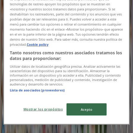
tecnologías de rastreo apoyen los propósitos que se muestran en
«nosotros y nuestros socios tratamos datos para proporcionar». Si se
deshabilitan los rastreadores, parte del contenido y los anuncios que ves
podrían dejar de ser relevantes para ti. Puedes volver a acceder a este
menú para cambiar tus opciones o retirar el consentimiento en cualquier
momento haciendo clic en el enlace «Mostrar los propósitos» que aparece
en el en la parte inferior de la página web. Tus opciones tendrán efecto
dentro de nuestro Sitio web. Para saber más, consulta nuestra política de
privacidad.
Cookie policy
Tanto nosotros como nuestros asociados tratamos los
datos para proporcionar:
Utilizar datos de localización geográfica precisa. Analizar activamente las
{"numCatalogs":0}
características del dispositivo para su identificación. Almacenar la
información en un dispositivo y/o acceder a ella. Publicidad y contenido
personalizados, medición de publicidad y contenido, investigación de
スケジュールとアドレスケーヨーデイ
audiencia y desarrollo de servicios.
Lista de asociados (proveedores)
ツー。
Mostrar los propósitos
Acepto
ケーヨーデイツー
大阪府泉佐野市松風台1丁目1138-1, 泉佐野市