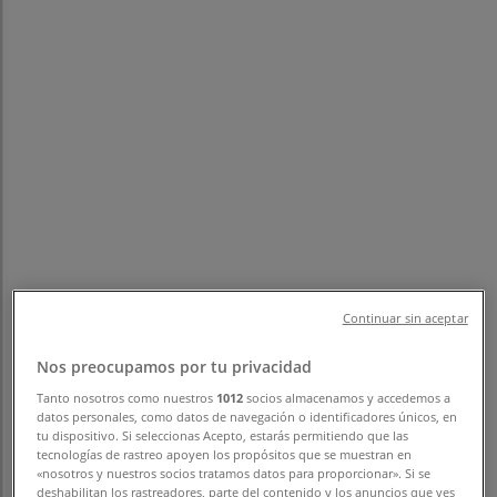
フォローするとお得な情報が手に入る
東京都のTiendeo
»
スポーツの東京都チラシ
»
東京都のニューバランス
東京都 の ニューバランス のオファー
をさっと確認する
Continuar sin aceptar
Nos preocupamos por tu privacidad
Tanto nosotros como nuestros
1012
socios almacenamos y accedemos a
カテゴリー:
スポーツ
datos personales, como datos de navegación o identificadores únicos, en
tu dispositivo. Si seleccionas Acepto, estarás permitiendo que las
まもなく ニューバランス>のカタログ・クーポンの掲載を開
tecnologías de rastreo apoyen los propósitos que se muestran en
始！
«nosotros y nuestros socios tratamos datos para proporcionar». Si se
deshabilitan los rastreadores, parte del contenido y los anuncios que ves