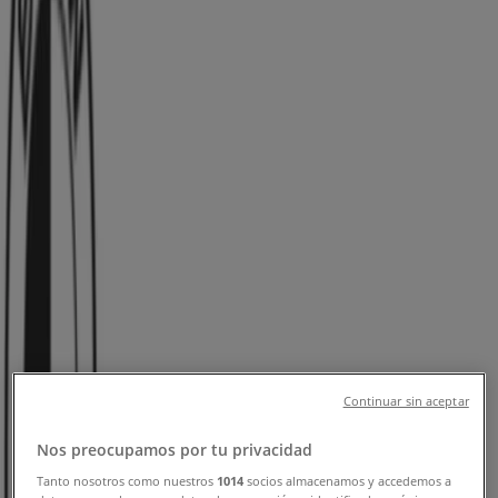
フォローするとお得な情報が手に入る
札幌市のTiendeo
»
車&モーターバイクの札幌市チラシ
»
札幌市のヒュンダイ
札幌市 の ヒュンダイ のオファーをさ
っと確認する
カテゴリー:
車&モーターバイク
Continuar sin aceptar
まもなく ヒュンダイ>のカタログ・クーポンの掲載を開始！
Nos preocupamos por tu privacidad
Tanto nosotros como nuestros
1014
socios almacenamos y accedemos a
広告