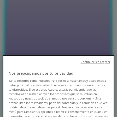
豊島区のTiendeo
»
スポーツの豊島区チラシ
»
豊島区のアシックス
»
豊島区のアシックス店舗
Continuar sin aceptar
アシックス
Nos preocupamos por tu privacidad
東京都豊島区南池袋1-29-1, 豊島区
Tanto nosotros como nuestros
1014
socios almacenamos y accedemos a
datos personales, como datos de navegación o identificadores únicos, en
130 m
tu dispositivo. Si seleccionas Acepto, estarás permitiendo que las
tecnologías de rastreo apoyen los propósitos que se muestran en
営業中
«nosotros y nuestros socios tratamos datos para proporcionar». Si se
deshabilitan los rastreadores, parte del contenido y los anuncios que ves
podrían dejar de ser relevantes para ti. Puedes volver a acceder a este
menú para cambiar tus opciones o retirar el consentimiento en cualquier
momento haciendo clic en el enlace «Mostrar los propósitos» que aparece