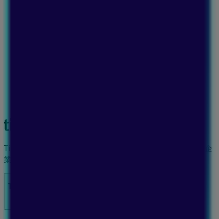
Tiendeoは世界中でのローカルショッピングを改革するIT企
業Shopfullyの一社です。
Tiendeo