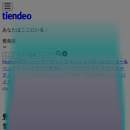
あなたはここにいる：
豊島区
Featured
スーパーマーケット
ファッション
ホームセンター&
ペット
ドラッグストア
家電
レストラン
カラオケ & エンター
テイメント
スポーツ
おもちゃ&子供向け商品
車&モーターバ
イク
広告
豊島区のアシックス店舗：営業時間、
電話番号や住所