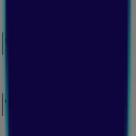
私たちが行うこと
ビジネスソリューションをみる
ニュース・メディア
ビジネス契約
お問い合わせ
マーケテイング＆ビジネスリクエスト
地図上で店舗が誤った場所にあります
週にいちど広告のフィードバック
技術的な問題と一般的なフィードバック
検索方法
ブランド
地元ブランド