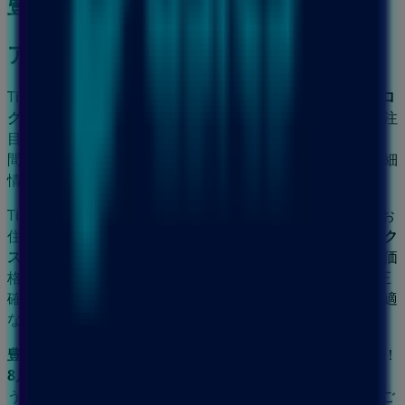
豊島区のスポーツの他のビジネス
アシックス
Tiendeoへようこそ！当サイトでは、最高の
セール
、
カタロ
グ
、
プロモーション
を見つけるだけでなく、
豊島区
で最も注
目されている店舗を発見することもできます。
8月 2026
の
間、
アシックス
の最新情報や、お近くの店舗の所在地や詳細
情報を確認できます。
Tiendeoでは、お得な
プロモーション
や割引だけでなく、お
住まいの都市にある実店舗の情報もご提供します。
アシック
ス
のカタログをチェックし、
豊島区
の店舗を見つけ、割引価
格で商品を購入してこの
8月
に節約しましょう。さらに、正
確な店舗の所在地、営業時間、詳細情報をお知らせし、快適
なショッピング体験をサポートします。
豊島区
にある
アシックス
の店舗での
セール
をお見逃しなく！
8月 2026
の間、最高のお買い得情報をチェックしましょ
う。Tiendeoでは、常に最高の店舗とお買い物の選択肢をご