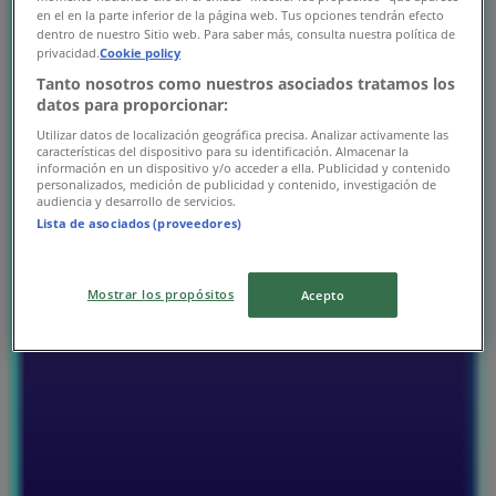
en el en la parte inferior de la página web. Tus opciones tendrán efecto
アシックス
dentro de nuestro Sitio web. Para saber más, consulta nuestra política de
privacidad.
Cookie policy
東京都豊島区東池袋3-1, 豊島区
Tanto nosotros como nuestros asociados tratamos los
datos para proporcionar:
550 m
Utilizar datos de localización geográfica precisa. Analizar activamente las
características del dispositivo para su identificación. Almacenar la
営業中
información en un dispositivo y/o acceder a ella. Publicidad y contenido
personalizados, medición de publicidad y contenido, investigación de
audiencia y desarrollo de servicios.
Lista de asociados (proveedores)
アシックス
Mostrar los propósitos
Acepto
東京都新宿区西早稲田1-6-1, 新宿区
2.6 km
アシックス