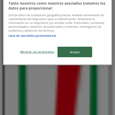
Tanto nosotros como nuestros asociados tratamos los
datos para proporcionar:
Utilizar datos de localización geográfica precisa. Analizar activamente las
características del dispositivo para su identificación. Almacenar la
información en un dispositivo y/o acceder a ella. Publicidad y contenido
personalizados, medición de publicidad y contenido, investigación de
audiencia y desarrollo de servicios.
Lista de asociados (proveedores)
Mostrar los propósitos
Acepto
近くのお店
エーコープ近畿
三重県松阪市東黒部町天神1, 福岡市
43 m
閉店