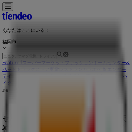
あなたはここにいる：
福岡市
Featured
スーパーマーケット
ファッション
ホームセンター&
ペット
ドラッグストア
家電
レストラン
カラオケ & エンター
テイメント
スポーツ
おもちゃ&子供向け商品
車&モーターバ
イク
広告
セブンイレブン 福岡県福岡市中央区天
神2丁目地下3号 | 福岡県福岡市中央区