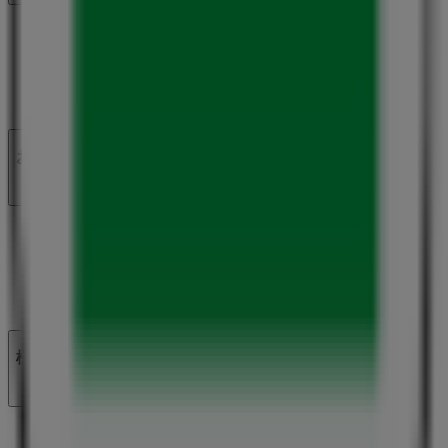
私たちが行うこと
ビジネスソリューションをみる
ニュース・メディア
ビジネス契約
お問い合わせ
マーケテイング＆ビジネスリクエスト
地図上で店舗が誤った場所にあります
週にいちど広告のフィードバック
技術的な問題と一般的なフィードバック
検索方法
ブランド