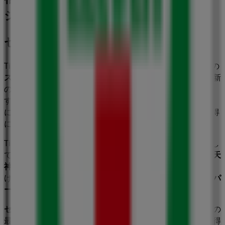
ジネス
セブンイレブン
Tiendeoの
セブンイレブン
店舗へようこそ！ここでは、この
スーパーマーケット
業界で評価の高い
セブンイレブン
の最新
の
オファー
、
プロモーション
、
カタログ
をご覧いただけま
す。当店は
福岡県福岡市中央区天神2丁目地下3号
、
福岡市
にあります。ここでは、2023年
8月
にわたって購入時にお得
に商品を手に入れることができます。
Tiendeoでは、
セブンイレブン
に関する最新情報をご提供し
ています。営業時間や限定オファー、
福岡県福岡市中央区天
神2丁目地下3号
にある店舗の正確な場所などをご覧いただ
けます。さらに、最新のカタログもご利用いただけ、
スーパ
ーマーケット
製品の割引を受けることができます。
セブンイレブン
の
オファー
をお見逃しなく、また
福岡市
での
最良の価格をお楽しみください！今すぐ訪れて、もっとお得