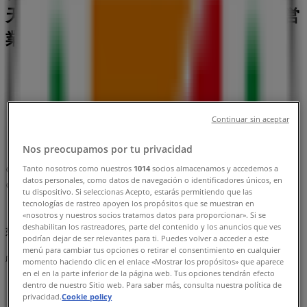
天神2丁目地下3号, 福岡市：チラシと営
業時間、電話番号
福岡市のTiendeo
»
スーパーマーケットの福岡市チラシ
»
福岡市のセブンイレブン
»
Continuar sin aceptar
セブンイレブン | 福岡県福岡市中央区天神2丁目地下3
号
Nos preocupamos por tu privacidad
Tanto nosotros como nuestros
1014
socios almacenamos y accedemos a
マップ
092-751-8777
datos personales, como datos de navegación o identificadores únicos, en
マップ
092-751-8777
tu dispositivo. Si seleccionas Acepto, estarás permitiendo que las
tecnologías de rastreo apoyen los propósitos que se muestran en
まもなく セブンイレブン>のカタログ・クーポンの掲載を開
«nosotros y nuestros socios tratamos datos para proporcionar». Si se
deshabilitan los rastreadores, parte del contenido y los anuncios que ves
始！
podrían dejar de ser relevantes para ti. Puedes volver a acceder a este
menú para cambiar tus opciones o retirar el consentimiento en cualquier
広告
momento haciendo clic en el enlace «Mostrar los propósitos» que aparece
en el en la parte inferior de la página web. Tus opciones tendrán efecto
dentro de nuestro Sitio web. Para saber más, consulta nuestra política de
privacidad.
Cookie policy