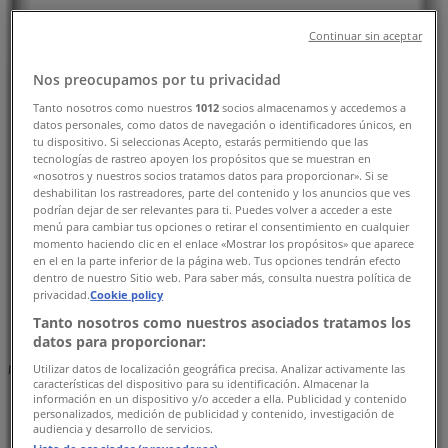
神戸市のTiendeo
»
Continuar sin aceptar
ファッションの神戸市チラシ
»
Nos preocupamos por tu privacidad
神戸市のヴィヴィアン・ウエストウッド
»
Tanto nosotros como nuestros
1012
socios almacenamos y accedemos a
神戸市のヴィヴィアン・ウエストウッド店舗
datos personales, como datos de navegación o identificadores únicos, en
tu dispositivo. Si seleccionas Acepto, estarás permitiendo que las
tecnologías de rastreo apoyen los propósitos que se muestran en
«nosotros y nuestros socios tratamos datos para proporcionar». Si se
deshabilitan los rastreadores, parte del contenido y los anuncios que ves
podrían dejar de ser relevantes para ti. Puedes volver a acceder a este
ヴィヴィアン・ウエストウッド
menú para cambiar tus opciones o retirar el consentimiento en cualquier
momento haciendo clic en el enlace «Mostrar los propósitos» que aparece
兵庫県神戸市中央区播磨町46番地, 神戸市
en el en la parte inferior de la página web. Tus opciones tendrán efecto
dentro de nuestro Sitio web. Para saber más, consulta nuestra política de
465 m
privacidad.
Cookie policy
Tanto nosotros como nuestros asociados tratamos los
datos para proporcionar:
Utilizar datos de localización geográfica precisa. Analizar activamente las
広告
características del dispositivo para su identificación. Almacenar la
información en un dispositivo y/o acceder a ella. Publicidad y contenido
personalizados, medición de publicidad y contenido, investigación de
audiencia y desarrollo de servicios.