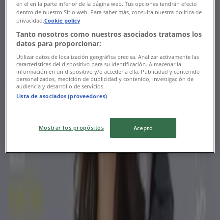
en el en la parte inferior de la página web. Tus opciones tendrán efecto
dentro de nuestro Sitio web. Para saber más, consulta nuestra política de
privacidad.
Cookie policy
Tanto nosotros como nuestros asociados tratamos los
datos para proporcionar:
Utilizar datos de localización geográfica precisa. Analizar activamente las
características del dispositivo para su identificación. Almacenar la
información en un dispositivo y/o acceder a ella. Publicidad y contenido
personalizados, medición de publicidad y contenido, investigación de
audiencia y desarrollo de servicios.
Lista de asociados (proveedores)
洋服の青山の滝川市 チラシ キャンペー
Mostrar los propósitos
Acepto
ン
洋服の青山