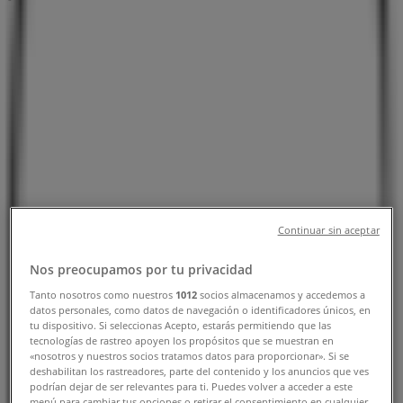
湖南市のTiendeo
»
ドラッグストアの湖南市チラシ
»
湖南市のツルハドラッグ
»
湖南市のツルハドラッグ店舗
ツルハドラッグ
岩根字徳行4580, 湖南市
Continuar sin aceptar
2.3 km
Nos preocupamos por tu privacidad
閉店
Tanto nosotros como nuestros
1012
socios almacenamos y accedemos a
datos personales, como datos de navegación o identificadores únicos, en
tu dispositivo. Si seleccionas Acepto, estarás permitiendo que las
tecnologías de rastreo apoyen los propósitos que se muestran en
«nosotros y nuestros socios tratamos datos para proporcionar». Si se
ツルハドラッグ
deshabilitan los rastreadores, parte del contenido y los anuncios que ves
podrían dejar de ser relevantes para ti. Puedes volver a acceder a este
menú para cambiar tus opciones o retirar el consentimiento en cualquier