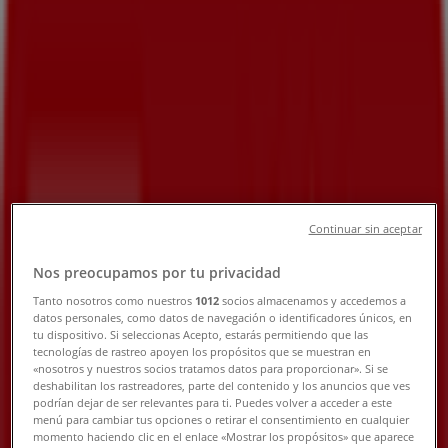
155-1, 気仙沼市：チラシと営業時間、
電話番号
気仙沼市のTiendeo
»
スーパーマーケットの気仙沼市チラシ
»
気仙沼市のウジエスーパー
»
ウジエスーパー | 宮城県気仙沼市波路上野田155-1
Continuar sin aceptar
閉店
Nos preocupamos por tu privacidad
Tanto nosotros como nuestros
1012
socios almacenamos y accedemos a
日曜日
datos personales, como datos de navegación o identificadores únicos, en
tu dispositivo. Si seleccionas Acepto, estarás permitiendo que las
09:30 - 21:00
tecnologías de rastreo apoyen los propósitos que se muestran en
月曜日
«nosotros y nuestros socios tratamos datos para proporcionar». Si se
09:30 - 21:00
deshabilitan los rastreadores, parte del contenido y los anuncios que ves
podrían dejar de ser relevantes para ti. Puedes volver a acceder a este
火曜日
menú para cambiar tus opciones o retirar el consentimiento en cualquier
09:30 - 21:00
momento haciendo clic en el enlace «Mostrar los propósitos» que aparece