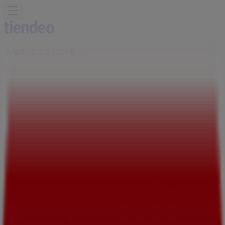
あなたはここにいる：
気仙沼市
Featured
スーパーマーケット
ファッション
ホームセンター&
ペット
ドラッグストア
家電
レストラン
カラオケ & エンター
テイメント
スポーツ
おもちゃ&子供向け商品
車&モーターバ
イク
広告
ウジエスーパー 宮城県気仙沼市波路上
野田155-1 | 宮城県気仙沼市波路上野田