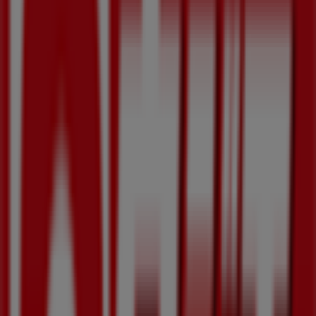
近くのお店
薬王堂
気仙沼市仲町二丁目5番29号, 気仙沼市
240 m
ツルハドラッグ