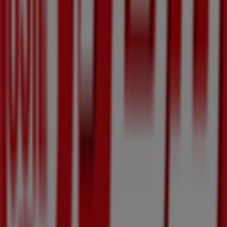
ウジエスーパー
Tiendeoの
ウジエスーパー
店舗へようこそ！ここでは、この
スーパーマーケット
業界で評価の高い
ウジエスーパー
の最新
の
オファー
、
プロモーション
、
カタログ
をご覧いただけま
す。当店は
宮城県気仙沼市波路上野田155-1
、
気仙沼市
にあ
ります。ここでは、2023年
8月
にわたって購入時にお得に商
品を手に入れることができます。
Tiendeoでは、
ウジエスーパー
に関する最新情報をご提供し
ています。営業時間や限定オファー、
宮城県気仙沼市波路上
野田155-1
にある店舗の正確な場所などをご覧いただけま
す。さらに、最新のカタログもご利用いただけ、
スーパーマ
ーケット
製品の割引を受けることができます。
ウジエスーパー
の
オファー
をお見逃しなく、また
気仙沼市
で
の最良の価格をお楽しみください！今すぐ訪れて、もっとお
得に買い物を始めましょう！
ウジエスーパーのメインページへ
気仙沼市にあるウジエスー
パーの他の店舗を見る。