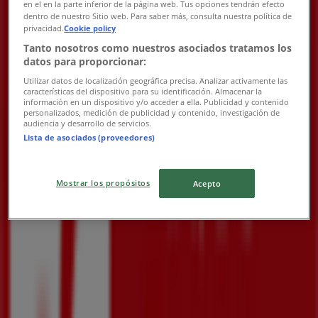
水曜日
en el en la parte inferior de la página web. Tus opciones tendrán efecto
dentro de nuestro Sitio web. Para saber más, consulta nuestra política de
09:30 - 21:00
privacidad.
Cookie policy
木曜日
Tanto nosotros como nuestros asociados tratamos los
09:30 - 21:00
datos para proporcionar:
金曜日
Utilizar datos de localización geográfica precisa. Analizar activamente las
09:30 - 21:00
características del dispositivo para su identificación. Almacenar la
土曜日
información en un dispositivo y/o acceder a ella. Publicidad y contenido
personalizados, medición de publicidad y contenido, investigación de
09:30 - 21:00
audiencia y desarrollo de servicios.
Lista de asociados (proveedores)
マップ
0226-27-3251
閉店
Mostrar los propósitos
Acepto
日曜日
09:30 - 21:00
月曜日
09:30 - 21:00
火曜日
09:30 - 21:00