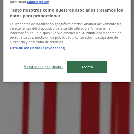
privacidad.
Cookie policy
10:00 - 20:00
水曜日
Tanto nosotros como nuestros asociados tratamos los
datos para proporcionar:
10:00 - 20:00
木曜日
Utilizar datos de localización geográfica precisa. Analizar activamente las
características del dispositivo para su identificación. Almacenar la
10:00 - 20:00
información en un dispositivo y/o acceder a ella. Publicidad y contenido
金曜日
personalizados, medición de publicidad y contenido, investigación de
audiencia y desarrollo de servicios.
10:00 - 20:00
Lista de asociados (proveedores)
土曜日
10:00 - 21:00
Mostrar los propósitos
マップ
+81-120-866-201
Acepto
営業中
まで 20:00
日曜日
10:00 - 21:00
月曜日
10:00 - 20:00
火曜日