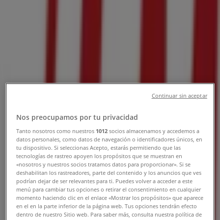
市都筑区池辺町4035-1ららぽーと横浜,
横浜市：チラシと営業時間、電話番号
横浜市のTiendeo
»
ファッションの横浜市チラシ
»
横浜市のH&M
»
H&M | 神奈川県横浜市都筑区池辺町4035-1ららぽー
Continuar sin aceptar
と横浜
Nos preocupamos por tu privacidad
Tanto nosotros como nuestros
1012
socios almacenamos y accedemos a
営業中
まで 20:00
datos personales, como datos de navegación o identificadores únicos, en
tu dispositivo. Si seleccionas Acepto, estarás permitiendo que las
tecnologías de rastreo apoyen los propósitos que se muestran en
«nosotros y nuestros socios tratamos datos para proporcionar». Si se
日曜日
deshabilitan los rastreadores, parte del contenido y los anuncios que ves
10:00 - 21:00
podrían dejar de ser relevantes para ti. Puedes volver a acceder a este
menú para cambiar tus opciones o retirar el consentimiento en cualquier
月曜日
momento haciendo clic en el enlace «Mostrar los propósitos» que aparece
10:00 - 20:00
en el en la parte inferior de la página web. Tus opciones tendrán efecto
火曜日
dentro de nuestro Sitio web. Para saber más, consulta nuestra política de