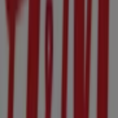
4035-1ららぽーと横浜
にある店舗の正確な場所などをご覧
いただけます。さらに、最新のカタログもご利用いただけ、
ファッション
製品の割引を受けることができます。
H&M
の
オファー
をお見逃しなく、また
横浜市
での最良の価
格をお楽しみください！今すぐ訪れて、もっとお得に買い物
を始めましょう！
H&Mのメインページへ
横浜市にあるH&Mの他の店舗を見
る。
広告