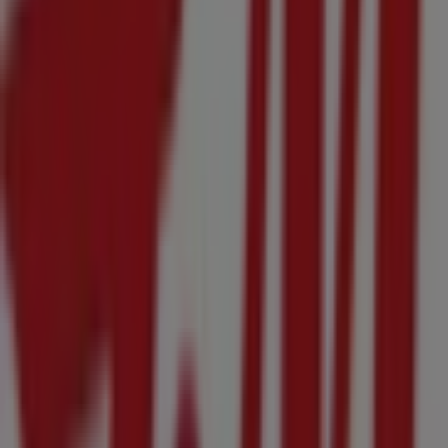
セブンイレブン
神奈川県横浜市中区真砂町4丁目43番地, 横浜市
111 m
横浜市のファッションの他のビジネス
H&M
Tiendeoの
H&M
店舗へようこそ！ここでは、この
ファッシ
ョン
業界で評価の高い
H&M
の最新の
オファー
、
プロモーシ
ョン
、
カタログ
をご覧いただけます。当店は
神奈川県横浜市
都筑区池辺町4035-1ららぽーと横浜
、
横浜市
にあります。
ここでは、2023年
8月
にわたって購入時にお得に商品を手に
入れることができます。
Tiendeoでは、
H&M
に関する最新情報をご提供していま
す。営業時間や限定オファー、
神奈川県横浜市都筑区池辺町