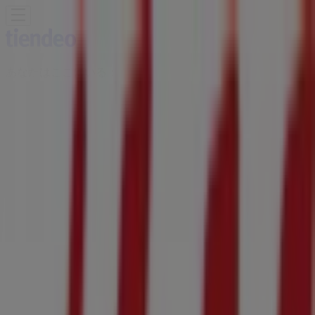
あなたはここにいる：
横浜市
Featured
スーパーマーケット
ファッション
ホームセンター&
ペット
ドラッグストア
家電
レストラン
カラオケ & エンター
テイメント
スポーツ
おもちゃ&子供向け商品
車&モーターバ
イク
広告
H&M 神奈川県横浜市都筑区池辺町
4035-1ららぽーと横浜 | 神奈川県横浜