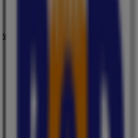
近くのお店
クスリのコダマ
新潟県村上市飯野1丁目2番33号, 胎内市
322 m
イオン
新潟県村上市肴町10-19, 村上市