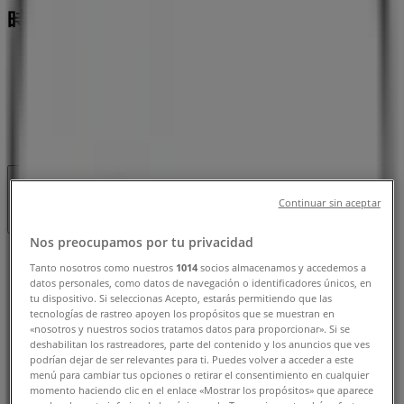
時間、電話番号
村上市のTiendeo
»
ドラッグストアの村上市チラシ
»
村上市のB&Dドラッグストア
»
B&Dドラッグストア | 新町11番22号
営業中
まで 00:00
Continuar sin aceptar
Nos preocupamos por tu privacidad
日曜日
Tanto nosotros como nuestros
1014
socios almacenamos y accedemos a
09:00 - 00:00
datos personales, como datos de navegación o identificadores únicos, en
月曜日
tu dispositivo. Si seleccionas Acepto, estarás permitiendo que las
tecnologías de rastreo apoyen los propósitos que se muestran en
09:00 - 00:00
«nosotros y nuestros socios tratamos datos para proporcionar». Si se
火曜日
deshabilitan los rastreadores, parte del contenido y los anuncios que ves
09:00 - 00:00
podrían dejar de ser relevantes para ti. Puedes volver a acceder a este
menú para cambiar tus opciones o retirar el consentimiento en cualquier
水曜日
momento haciendo clic en el enlace «Mostrar los propósitos» que aparece
09:00 - 00:00