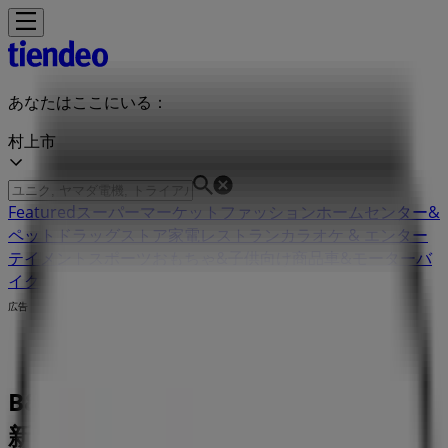
あなたはここにいる：
村上市
Featured
スーパーマーケット
ファッション
ホームセンター&
ペット
ドラッグストア
家電
レストラン
カラオケ & エンター
テイメント
スポーツ
おもちゃ&子供向け商品
車&モーターバ
イク
広告
B&Dドラッグストア 新町11番22号 |
新町11番22号, 村上市：チラシと営業