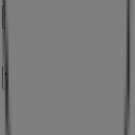
お問い合わせ
マーケテイング＆ビジネスリクエスト
地図上で店舗が誤った場所にあります
週にいちど広告のフィードバック
技術的な問題と一般的なフィードバック
検索方法
ブランド
地元ブランド
割引情報
近くのお店
製品紹介
地元産品