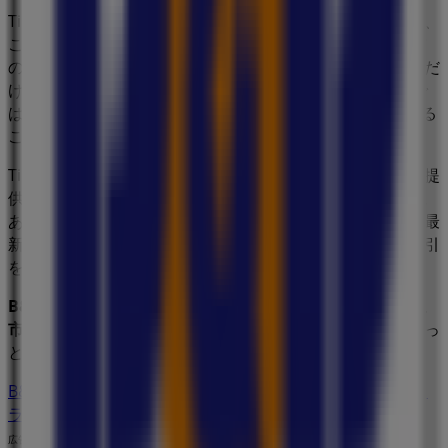
Tiendeoの
B&Dドラッグストア
店舗へようこそ！ここでは、
この
ドラッグストア
業界で評価の高い
B&Dドラッグストア
の最新の
オファー
、
プロモーション
、
カタログ
をご覧いただ
けます。当店は
新町11番22号
、
村上市
にあります。ここで
は、2023年
8月
にわたって購入時にお得に商品を手に入れる
ことができます。
Tiendeoでは、
B&Dドラッグストア
に関する最新情報をご提
供しています。営業時間や限定オファー、
新町11番22号
に
ある店舗の正確な場所などをご覧いただけます。さらに、最
新のカタログもご利用いただけ、
ドラッグストア
製品の割引
を受けることができます。
B&Dドラッグストア
の
オファー
をお見逃しなく、また
村上
市
での最良の価格をお楽しみください！今すぐ訪れて、もっ
とお得に買い物を始めましょう！
B&Dドラッグストアのメインページへ
村上市にあるB&Dド
ラッグストアの他の店舗を見る。
広告