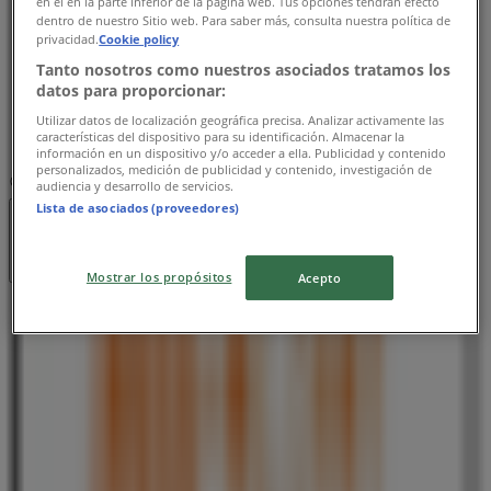
en el en la parte inferior de la página web. Tus opciones tendrán efecto
木曜日
dentro de nuestro Sitio web. Para saber más, consulta nuestra política de
privacidad.
Cookie policy
09:00 - 00:00
金曜日
Tanto nosotros como nuestros asociados tratamos los
datos para proporcionar:
09:00 - 00:00
土曜日
Utilizar datos de localización geográfica precisa. Analizar activamente las
características del dispositivo para su identificación. Almacenar la
09:00 - 00:00
información en un dispositivo y/o acceder a ella. Publicidad y contenido
personalizados, medición de publicidad y contenido, investigación de
マップ
audiencia y desarrollo de servicios.
Lista de asociados (proveedores)
営業中
まで 00:00
Mostrar los propósitos
Acepto
日曜日
09:00 - 00:00
月曜日
09:00 - 00:00
火曜日
09:00 - 00:00
水曜日
09:00 - 00:00