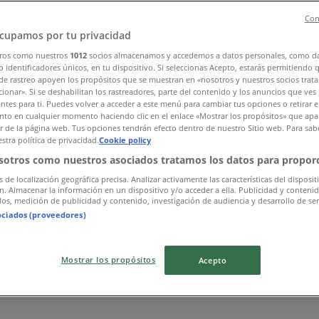
Con
cupamos por tu privacidad
ros como nuestros
1012
socios almacenamos y accedemos a datos personales, como d
 identificadores únicos, en tu dispositivo. Si seleccionas Acepto, estarás permitiendo 
de rastreo apoyen los propósitos que se muestran en «nosotros y nuestros socios trat
ionar». Si se deshabilitan los rastreadores, parte del contenido y los anuncios que ves
antes para ti. Puedes volver a acceder a este menú para cambiar tus opciones o retirar e
to en cualquier momento haciendo clic en el enlace «Mostrar los propósitos» que apar
or de la página web. Tus opciones tendrán efecto dentro de nuestro Sitio web. Para sab
stra política de privacidad.
Cookie policy
sotros como nuestros asociados tratamos los datos para proporc
s de localización geográfica precisa. Analizar activamente las características del disposit
ón. Almacenar la información en un dispositivo y/o acceder a ella. Publicidad y conteni
os, medición de publicidad y contenido, investigación de audiencia y desarrollo de ser
ociados (proveedores)
Mostrar los propósitos
Acepto