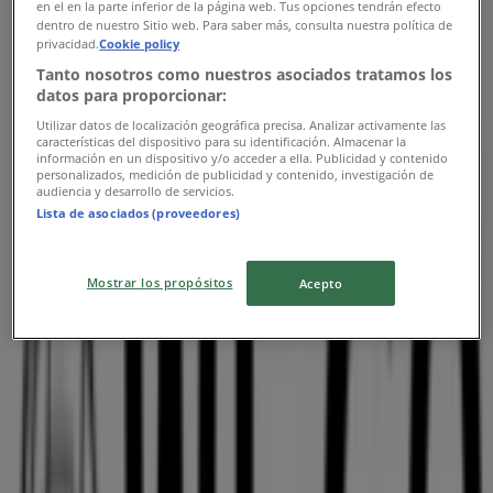
en el en la parte inferior de la página web. Tus opciones tendrán efecto
木曜日
dentro de nuestro Sitio web. Para saber más, consulta nuestra política de
10:00 - 20:00
privacidad.
Cookie policy
金曜日
Tanto nosotros como nuestros asociados tratamos los
10:00 - 20:00
datos para proporcionar:
土曜日
Utilizar datos de localización geográfica precisa. Analizar activamente las
10:00 - 20:00
características del dispositivo para su identificación. Almacenar la
información en un dispositivo y/o acceder a ella. Publicidad y contenido
personalizados, medición de publicidad y contenido, investigación de
マップ
011-213-5367
audiencia y desarrollo de servicios.
Lista de asociados (proveedores)
営業中
まで 20:00
Mostrar los propósitos
Acepto
日曜日
10:00 - 20:00
月曜日
10:00 - 20:00
火曜日
10:00 - 20:00
水曜日
10:00 - 20:00