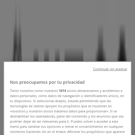
話番号
札幌市のTiendeo
»
ファッションの札幌市チラシ
»
札幌市のWEGO
»
WEGO | 北海道札幌市北区北6条西-2 札幌パセオB1F
営業中
まで 20:00
Continuar sin aceptar
Nos preocupamos por tu privacidad
日曜日
Tanto nosotros como nuestros
1014
socios almacenamos y accedemos a
10:00 - 20:00
datos personales, como datos de navegación o identificadores únicos, en
月曜日
tu dispositivo. Si seleccionas Acepto, estarás permitiendo que las
10:00 - 20:00
tecnologías de rastreo apoyen los propósitos que se muestran en
«nosotros y nuestros socios tratamos datos para proporcionar». Si se
火曜日
deshabilitan los rastreadores, parte del contenido y los anuncios que ves
10:00 - 20:00
podrían dejar de ser relevantes para ti. Puedes volver a acceder a este
水曜日
menú para cambiar tus opciones o retirar el consentimiento en cualquier
momento haciendo clic en el enlace «Mostrar los propósitos» que aparece
10:00 - 20:00