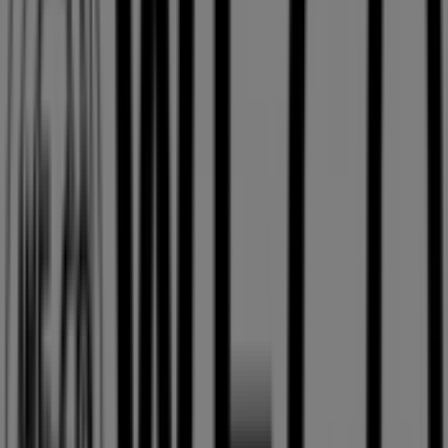
近くのお店
ロッテリア
北海道札幌市中央区北５条西４丁目, 札幌市
23 m
営業中
コクミン
北5条・手稲通, 札幌市