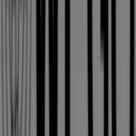
WEGO
Tiendeoの
WEGO
店舗へようこそ！ここでは、この
ファッシ
ョン
業界で評価の高い
WEGO
の最新の
オファー
、
プロモー
ション
、
カタログ
をご覧いただけます。当店は
北海道札幌市
北区北6条西-2 札幌パセオB1F
、
札幌市
にあります。ここで
は、2023年
8月
にわたって購入時にお得に商品を手に入れる
ことができます。
Tiendeoでは、
WEGO
に関する最新情報をご提供していま
す。営業時間や限定オファー、
北海道札幌市北区北6条西-2
札幌パセオB1F
にある店舗の正確な場所などをご覧いただけ
ます。さらに、最新のカタログもご利用いただけ、
ファッシ
ョン
製品の割引を受けることができます。
WEGO
の
オファー
をお見逃しなく、また
札幌市
での最良の
価格をお楽しみください！今すぐ訪れて、もっとお得に買い
物を始めましょう！
WEGOのメインページへ
札幌市にあるWEGOの他の店舗を見
る。