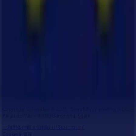
ブランド
地元ブランド
割引情報
近くのお店
製品紹介
地元産品
都市
Tiendeoアプリ
Copyright © Tiendeo ® 2026 · Shopfully Marketing S.L.U. –
Palau de Mar – 08039 Barcelona, Spain
ご利用条件
個人情報取り扱いについて
Cookieを管理