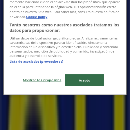
月曜日
momento haciendo clic en el enlace «Mostrar los propósitos» que aparece
en el en la parte inferior de la página web. Tus opciones tendrán efecto
09:00 - 21:00
dentro de nuestro Sitio web. Para saber más, consulta nuestra política de
火曜日
privacidad.
Cookie policy
09:00 - 21:00
Tanto nosotros como nuestros asociados tratamos los
水曜日
datos para proporcionar:
09:00 - 21:00
Utilizar datos de localización geográfica precisa. Analizar activamente las
木曜日
características del dispositivo para su identificación. Almacenar la
información en un dispositivo y/o acceder a ella. Publicidad y contenido
09:00 - 21:00
personalizados, medición de publicidad y contenido, investigación de
金曜日
audiencia y desarrollo de servicios.
09:00 - 21:00
Lista de asociados (proveedores)
土曜日
09:00 - 21:00
Mostrar los propósitos
Acepto
マップ
011-780-7836
閉店
日曜日
09:00 - 21:00