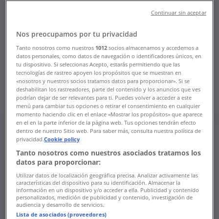
火曜日
Continuar sin aceptar
10:00 - 21:00
水曜日
Nos preocupamos por tu privacidad
10:00 - 21:00
Tanto nosotros como nuestros
1012
socios almacenamos y accedemos a
木曜日
datos personales, como datos de navegación o identificadores únicos, en
10:00 - 21:00
tu dispositivo. Si seleccionas Acepto, estarás permitiendo que las
tecnologías de rastreo apoyen los propósitos que se muestran en
金曜日
«nosotros y nuestros socios tratamos datos para proporcionar». Si se
10:00 - 21:00
deshabilitan los rastreadores, parte del contenido y los anuncios que ves
土曜日
podrían dejar de ser relevantes para ti. Puedes volver a acceder a este
menú para cambiar tus opciones o retirar el consentimiento en cualquier
momento haciendo clic en el enlace «Mostrar los propósitos» que aparece
閉店
en el en la parte inferior de la página web. Tus opciones tendrán efecto
dentro de nuestro Sitio web. Para saber más, consulta nuestra política de
マップ
011-743-1611
privacidad.
Cookie policy
Tanto nosotros como nuestros asociados tratamos los
閉店
datos para proporcionar:
Utilizar datos de localización geográfica precisa. Analizar activamente las
características del dispositivo para su identificación. Almacenar la
información en un dispositivo y/o acceder a ella. Publicidad y contenido
日曜日
personalizados, medición de publicidad y contenido, investigación de
audiencia y desarrollo de servicios.
閉店
Lista de asociados (proveedores)