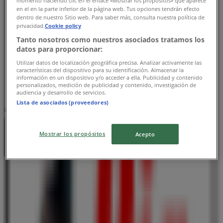
10:00 - 01:00
en el en la parte inferior de la página web. Tus opciones tendrán efecto
水曜日
dentro de nuestro Sitio web. Para saber más, consulta nuestra política de
10:00 - 01:00
privacidad.
Cookie policy
木曜日
Tanto nosotros como nuestros asociados tratamos los
10:00 - 01:00
datos para proporcionar:
金曜日
Utilizar datos de localización geográfica precisa. Analizar activamente las
10:00 - 01:00
características del dispositivo para su identificación. Almacenar la
información en un dispositivo y/o acceder a ella. Publicidad y contenido
土曜日
personalizados, medición de publicidad y contenido, investigación de
10:00 - 01:00
audiencia y desarrollo de servicios.
Lista de asociados (proveedores)
マップ
011-551-1366
閉店
Mostrar los propósitos
Acepto
日曜日
10:00 - 01:00
月曜日
10:00 - 01:00
火曜日