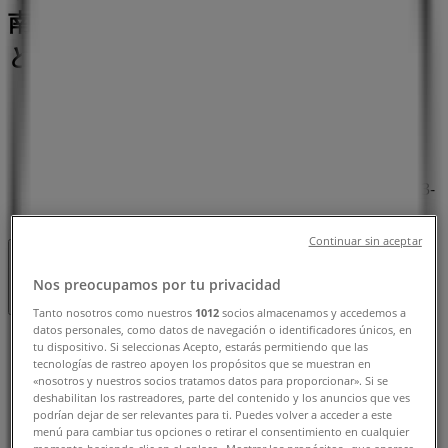
南21条西12丁目3-20, 札幌市：チラシ
と営業時間、電話番号
札幌市のTiendeo
»
レストランの札幌市チラシ
»
札幌市のビッグボーイ
»
ビッグボーイ | 北海道札幌市中央区南21条西12丁目3-
20
Continuar sin aceptar
閉店
Nos preocupamos por tu privacidad
Tanto nosotros como nuestros
1012
socios almacenamos y accedemos a
datos personales, como datos de navegación o identificadores únicos, en
日曜日
tu dispositivo. Si seleccionas Acepto, estarás permitiendo que las
10:00 - 01:00
tecnologías de rastreo apoyen los propósitos que se muestran en
«nosotros y nuestros socios tratamos datos para proporcionar». Si se
月曜日
deshabilitan los rastreadores, parte del contenido y los anuncios que ves
10:00 - 01:00
podrían dejar de ser relevantes para ti. Puedes volver a acceder a este
火曜日
menú para cambiar tus opciones o retirar el consentimiento en cualquier
momento haciendo clic en el enlace «Mostrar los propósitos» que aparece