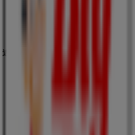
近くのお店
コクミン
北5条・手稲通, 札幌市
23 m
閉店