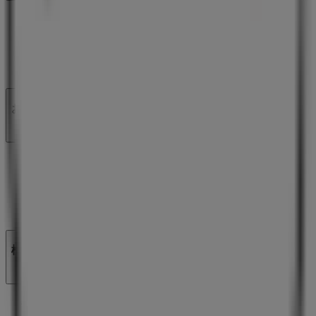
私たちが行うこと
ビジネスソリューションをみる
ニュース・メディア
ビジネス契約
お問い合わせ
マーケテイング＆ビジネスリクエスト
地図上で店舗が誤った場所にあります
週にいちど広告のフィードバック
技術的な問題と一般的なフィードバック
検索方法
ブランド