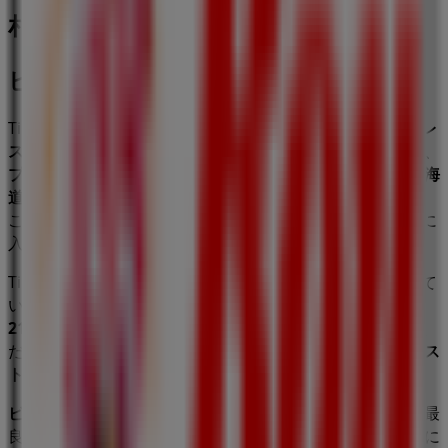
札幌市のレストランの他のビジネス
ビッグボーイ
Tiendeoの
ビッグボーイ
店舗へようこそ！ここでは、この
レ
ストラン
業界で評価の高い
ビッグボーイ
の最新の
オファー
、
プロモーション
、
カタログ
をご覧いただけます。当店は
北海
道札幌市中央区南21条西12丁目3-20
、
札幌市
にあります。
ここでは、2023年
8月
にわたって購入時にお得に商品を手に
入れることができます。
Tiendeoでは、
ビッグボーイ
に関する最新情報をご提供して
います。営業時間や限定オファー、
北海道札幌市中央区南
21条西12丁目3-20
にある店舗の正確な場所などをご覧いた
だけます。さらに、最新のカタログもご利用いただけ、
レス
トラン
製品の割引を受けることができます。
ビッグボーイ
の
オファー
をお見逃しなく、また
札幌市
での最
良の価格をお楽しみください！今すぐ訪れて、もっとお得に