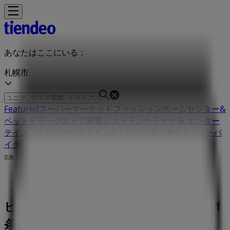
あなたはここにいる：
札幌市
Featured
スーパーマーケット
ファッション
ホームセンター&
ペット
ドラッグストア
家電
レストラン
カラオケ & エンター
テイメント
スポーツ
おもちゃ&子供向け商品
車&モーターバ
イク
広告
ビッグボーイ 北海道札幌市中央区南21
条西12丁目3-20 | 北海道札幌市中央区