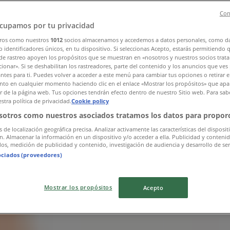
Con
cupamos por tu privacidad
ros como nuestros
1012
socios almacenamos y accedemos a datos personales, como d
 identificadores únicos, en tu dispositivo. Si seleccionas Acepto, estarás permitiendo 
de rastreo apoyen los propósitos que se muestran en «nosotros y nuestros socios trat
ionar». Si se deshabilitan los rastreadores, parte del contenido y los anuncios que ves
antes para ti. Puedes volver a acceder a este menú para cambiar tus opciones o retirar e
to en cualquier momento haciendo clic en el enlace «Mostrar los propósitos» que apar
or de la página web. Tus opciones tendrán efecto dentro de nuestro Sitio web. Para sab
stra política de privacidad.
Cookie policy
sotros como nuestros asociados tratamos los datos para proporc
s de localización geográfica precisa. Analizar activamente las características del disposit
ón. Almacenar la información en un dispositivo y/o acceder a ella. Publicidad y conteni
os, medición de publicidad y contenido, investigación de audiencia y desarrollo de ser
ociados (proveedores)
Mostrar los propósitos
Acepto