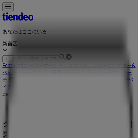
あなたはここにいる：
新宿区
Featured
スーパーマーケット
ファッション
ホームセンター&
ペット
ドラッグストア
家電
レストラン
カラオケ & エンター
テイメント
スポーツ
おもちゃ&子供向け商品
車&モーターバ
イク
広告
グルメシティ 東京都豊島区高田1-3-3 |
東京都豊島区高田1-3-3, 新宿区：チラ