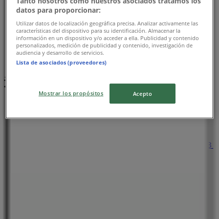
Tanto nosotros como nuestros asociados tratamos los
datos para proporcionar:
Utilizar datos de localización geográfica precisa. Analizar activamente las
características del dispositivo para su identificación. Almacenar la
información en un dispositivo y/o acceder a ella. Publicidad y contenido
personalizados, medición de publicidad y contenido, investigación de
audiencia y desarrollo de servicios.
Lista de asociados (proveedores)
近くのお店
Mostrar los propósitos
Acepto
ファミリーマート
東京都新宿区河田町１０－１０ 大江戸線若松河田駅Ｂ
１Ｆ, 新宿区
59 m