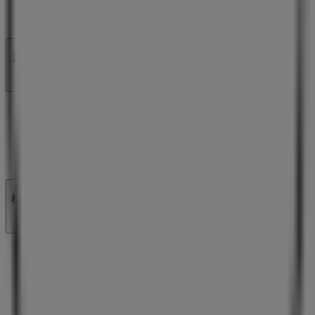
ニュース・メディア
ビジネス契約
お問い合わせ
マーケテイング＆ビジネスリクエスト
地図上で店舗が誤った場所にあります
週にいちど広告のフィードバック
技術的な問題と一般的なフィードバック
検索方法
ブランド
地元ブランド
割引情報
近くのお店