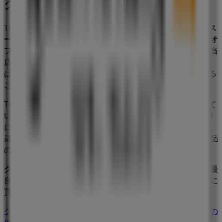
グルメシティ
Tiendeoの
グルメシティ
店舗へようこそ！ここでは、この
ス
ーパーマーケット
業界で評価の高い
グルメシティ
の最新の
オ
ファー
、
プロモーション
、
カタログ
をご覧いただけます。当
店は
東京都豊島区高田1-3-3
、
新宿区
にあります。ここで
は、2023年
8月
にわたって購入時にお得に商品を手に入れる
ことができます。
Tiendeoでは、
グルメシティ
に関する最新情報をご提供して
います。営業時間や限定オファー、
東京都豊島区高田1-3-3
にある店舗の正確な場所などをご覧いただけます。さらに、
最新のカタログもご利用いただけ、
スーパーマーケット
製品
の割引を受けることができます。
グルメシティ
の
オファー
をお見逃しなく、また
新宿区
での最
良の価格をお楽しみください！今すぐ訪れて、もっとお得に
買い物を始めましょう！
グルメシティのメインページへ
新宿区にあるグルメシティの