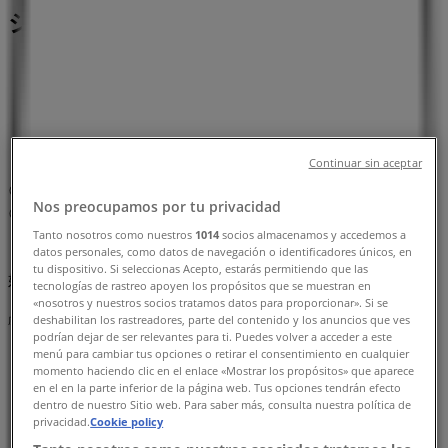
シと営業時間、電話番号
新宿区のTiendeo
»
スーパーマーケットの新宿区チラシ
»
新宿区のグルメシティ
»
グルメシティ | 東京都豊島区高田1-3-3
Continuar sin aceptar
マップ
Nos preocupamos por tu privacidad
マップ
Tanto nosotros como nuestros
1014
socios almacenamos y accedemos a
datos personales, como datos de navegación o identificadores únicos, en
まもなく グルメシティ>のカタログ・クーポンの掲載を開
tu dispositivo. Si seleccionas Acepto, estarás permitiendo que las
始！
tecnologías de rastreo apoyen los propósitos que se muestran en
«nosotros y nuestros socios tratamos datos para proporcionar». Si se
deshabilitan los rastreadores, parte del contenido y los anuncios que ves
広告
podrían dejar de ser relevantes para ti. Puedes volver a acceder a este
menú para cambiar tus opciones o retirar el consentimiento en cualquier
momento haciendo clic en el enlace «Mostrar los propósitos» que aparece
en el en la parte inferior de la página web. Tus opciones tendrán efecto
dentro de nuestro Sitio web. Para saber más, consulta nuestra política de
privacidad.
Cookie policy