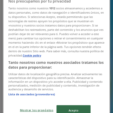
Nos preocupamos por tu privacidad
水曜日
09:00 - 20:00
Tanto nosotros como nuestros
1012
socios almacenamos y accedemos a
木曜日
datos personales, como datos de navegación o identificadores únicos, en
tu dispositivo. Si seleccionas Acepto, estarás permitiendo que las
09:00 - 20:00
tecnologías de rastreo apoyen los propósitos que se muestran en
金曜日
«nosotros y nuestros socios tratamos datos para proporcionar». Si se
09:00 - 20:00
deshabilitan los rastreadores, parte del contenido y los anuncios que ves
podrían dejar de ser relevantes para ti. Puedes volver a acceder a este
土曜日
menú para cambiar tus opciones o retirar el consentimiento en cualquier
09:00 - 20:00
momento haciendo clic en el enlace «Mostrar los propósitos» que aparece
en el en la parte inferior de la página web. Tus opciones tendrán efecto
マップ
052-389-6000
dentro de nuestro Sitio web. Para saber más, consulta nuestra política de
privacidad.
Cookie policy
営業中
まで 20:00
Tanto nosotros como nuestros asociados tratamos los
datos para proporcionar:
Utilizar datos de localización geográfica precisa. Analizar activamente las
características del dispositivo para su identificación. Almacenar la
日曜日
información en un dispositivo y/o acceder a ella. Publicidad y contenido
personalizados, medición de publicidad y contenido, investigación de
09:00 - 20:00
audiencia y desarrollo de servicios.
月曜日
Lista de asociados (proveedores)
09:00 - 20:00
火曜日
09:00 - 20:00
Mostrar los propósitos
Acepto