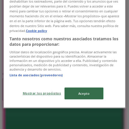
deshabilitan los rastreadores, parte del contenido y los anuncios que ves
火曜日
podrían dejar de ser relevantes para ti. Puedes volver a acceder a este
menú para cambiar tus opciones o retirar el consentimiento en cualquier
09:00 - 21:00
momento haciendo clic en el enlace «Mostrar los propósitos» que aparece
水曜日
en el en la parte inferior de la página web. Tus opciones tendrán efecto
09:00 - 21:00
dentro de nuestro Sitio web. Para saber más, consulta nuestra política de
木曜日
privacidad.
Cookie policy
09:00 - 21:00
Tanto nosotros como nuestros asociados tratamos los
金曜日
datos para proporcionar:
09:00 - 21:00
Utilizar datos de localización geográfica precisa. Analizar activamente las
características del dispositivo para su identificación. Almacenar la
土曜日
información en un dispositivo y/o acceder a ella. Publicidad y contenido
09:00 - 21:00
personalizados, medición de publicidad y contenido, investigación de
audiencia y desarrollo de servicios.
マップ
052-709-3707
Lista de asociados (proveedores)
営業中
まで 21:00
Mostrar los propósitos
Acepto
日曜日
09:00 - 21:00
月曜日
09:00 - 21:00