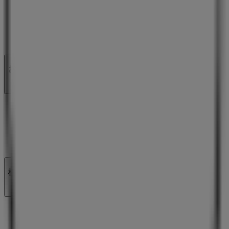
私たちが行うこと
ビジネスソリューションをみる
ニュース・メディア
ビジネス契約
お問い合わせ
マーケテイング＆ビジネスリクエスト
地図上で店舗が誤った場所にあります
週にいちど広告のフィードバック
技術的な問題と一般的なフィードバック
検索方法
ブランド
地元ブランド