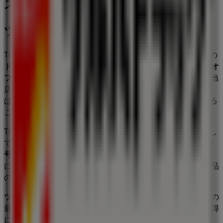
ス
ツルハドラッグ
Tiendeoの
ツルハドラッグ
店舗へようこそ！ここでは、この
ドラッグストア
業界で評価の高い
ツルハドラッグ
の最新の
オ
ファー
、
プロモーション
、
カタログ
をご覧いただけます。当
店は
南花屋敷3丁目16番9号
、
川西市
にあります。ここで
は、2023年
8月
にわたって購入時にお得に商品を手に入れる
ことができます。
Tiendeoでは、
ツルハドラッグ
に関する最新情報をご提供し
ています。営業時間や限定オファー、
南花屋敷3丁目16番9
号
にある店舗の正確な場所などをご覧いただけます。さら
に、最新のカタログもご利用いただけ、
ドラッグストア
製品
の割引を受けることができます。
ツルハドラッグ
の
オファー
をお見逃しなく、また
川西市
での
最良の価格をお楽しみください！今すぐ訪れて、もっとお得
に買い物を始めましょう！