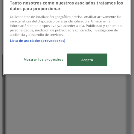
Tanto nosotros como nuestros asociados tratamos los
木曜日
datos para proporcionar:
09:00 - 23:00
09:00 - 23:00
Utilizar datos de localización geográfica precisa. Analizar activamente las
金曜日
características del dispositivo para su identificación. Almacenar la
09:00 - 23:00
09:00 - 23:00
información en un dispositivo y/o acceder a ella. Publicidad y contenido
personalizados, medición de publicidad y contenido, investigación de
土曜日
audiencia y desarrollo de servicios.
09:00 - 23:00
09:00 - 23:00
Lista de asociados (proveedores)
マップ
Mostrar los propósitos
Acepto
営業中
まで 23:00
日曜日
09:00 - 23:00
09:00 - 23:00
月曜日
09:00 - 23:00
09:00 - 23:00
火曜日
09:00 - 23:00
09:00 - 23:00
水曜日
09:00 - 23:00
09:00 - 23:00