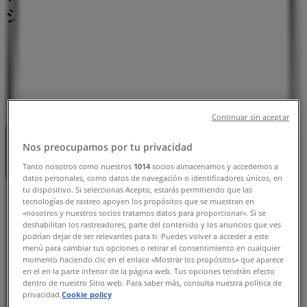
シと営業時間、電話番号
川西市のTiendeo
»
ドラッグストアの川西市チラシ
»
川西市のツルハドラッグ
»
ツルハドラッグ | 南花屋敷3丁目16番9号
Continuar sin aceptar
営業中
まで 23:00
Nos preocupamos por tu privacidad
Tanto nosotros como nuestros
1014
socios almacenamos y accedemos a
datos personales, como datos de navegación o identificadores únicos, en
tu dispositivo. Si seleccionas Acepto, estarás permitiendo que las
日曜日
tecnologías de rastreo apoyen los propósitos que se muestran en
09:00 - 23:00
09:00 - 23:00
«nosotros y nuestros socios tratamos datos para proporcionar». Si se
deshabilitan los rastreadores, parte del contenido y los anuncios que ves
月曜日
podrían dejar de ser relevantes para ti. Puedes volver a acceder a este
09:00 - 23:00
09:00 - 23:00
menú para cambiar tus opciones o retirar el consentimiento en cualquier
火曜日
momento haciendo clic en el enlace «Mostrar los propósitos» que aparece
en el en la parte inferior de la página web. Tus opciones tendrán efecto
09:00 - 23:00
09:00 - 23:00
dentro de nuestro Sitio web. Para saber más, consulta nuestra política de
水曜日
privacidad.
Cookie policy
09:00 - 23:00
09:00 - 23:00