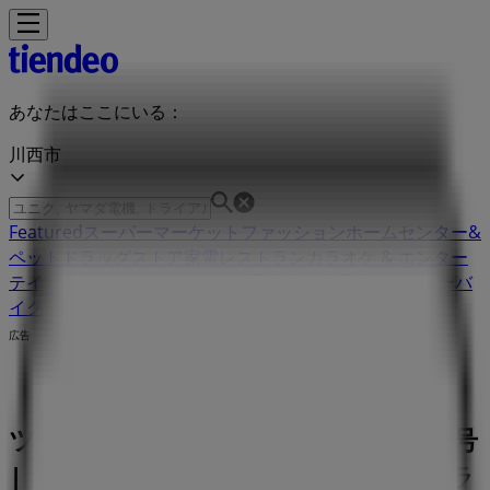
あなたはここにいる：
川西市
Featured
スーパーマーケット
ファッション
ホームセンター&
ペット
ドラッグストア
家電
レストラン
カラオケ & エンター
テイメント
スポーツ
おもちゃ&子供向け商品
車&モーターバ
イク
広告
ツルハドラッグ 南花屋敷3丁目16番9号
| 南花屋敷3丁目16番9号, 川西市：チラ