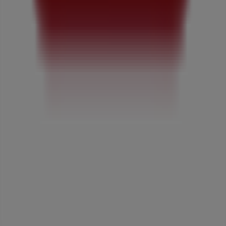
マーケテイング＆ビジネスリクエスト
地図上で店舗が誤った場所にあります
週にいちど広告のフィードバック
技術的な問題と一般的なフィードバック
検索方法
ブランド
地元ブランド
割引情報
近くのお店
製品紹介
地元産品
都市
Tiendeoアプリ