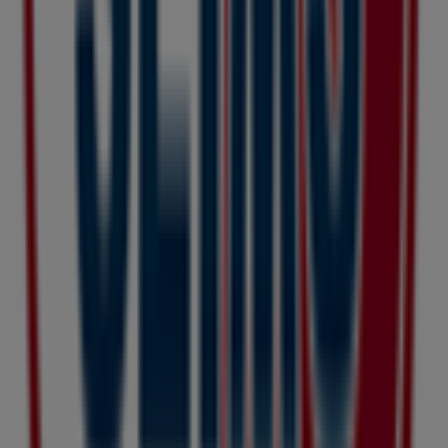
す。当店は
神奈川県大和市つきみ野4-12-3
、
大和市
にありま
す。ここでは、2023年
8月
にわたって購入時にお得に商品を
手に入れることができます。
Tiendeoでは、
ドラッグセイムス
に関する最新情報をご提供
しています。営業時間や限定オファー、
神奈川県大和市つき
み野4-12-3
にある店舗の正確な場所などをご覧いただけま
す。さらに、最新のカタログもご利用いただけ、
ドラッグス
トア
製品の割引を受けることができます。
ドラッグセイムス
の
オファー
をお見逃しなく、また
大和市
で
の最良の価格をお楽しみください！今すぐ訪れて、もっとお
得に買い物を始めましょう！
ドラッグセイムスのメインページへ
大和市にあるドラッグセ
イムスの他の店舗を見る。
広告