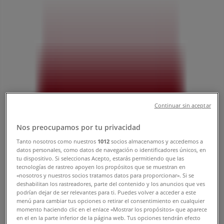
4-12-3, 大和市：チラシと営業時間、電
話番号
大和市のTiendeo
»
ドラッグストアの大和市チラシ
»
大和市のドラッグセイムス
»
ドラッグセイムス | 神奈川県大和市つきみ野4-12-3
Continuar sin aceptar
営業中
まで 23:00
Nos preocupamos por tu privacidad
Tanto nosotros como nuestros
1012
socios almacenamos y accedemos a
datos personales, como datos de navegación o identificadores únicos, en
tu dispositivo. Si seleccionas Acepto, estarás permitiendo que las
日曜日
tecnologías de rastreo apoyen los propósitos que se muestran en
09:00 - 23:00
«nosotros y nuestros socios tratamos datos para proporcionar». Si se
月曜日
deshabilitan los rastreadores, parte del contenido y los anuncios que ves
podrían dejar de ser relevantes para ti. Puedes volver a acceder a este
09:00 - 23:00
menú para cambiar tus opciones o retirar el consentimiento en cualquier
火曜日
momento haciendo clic en el enlace «Mostrar los propósitos» que aparece
09:00 - 23:00
en el en la parte inferior de la página web. Tus opciones tendrán efecto