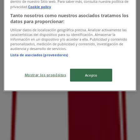
水曜日
dentro de nuestro Sitio web. Para saber más, consulta nuestra política de
privacidad.
Cookie policy
09:00 - 23:00
Tanto nosotros como nuestros asociados tratamos los
木曜日
datos para proporcionar:
09:00 - 23:00
金曜日
Utilizar datos de localización geográfica precisa. Analizar activamente las
características del dispositivo para su identificación. Almacenar la
09:00 - 23:00
información en un dispositivo y/o acceder a ella. Publicidad y contenido
土曜日
personalizados, medición de publicidad y contenido, investigación de
audiencia y desarrollo de servicios.
09:00 - 23:00
Lista de asociados (proveedores)
マップ
046-271-7721
Mostrar los propósitos
Acepto
営業中
まで 23:00
日曜日
09:00 - 23:00
月曜日
09:00 - 23:00
火曜日
09:00 - 23:00