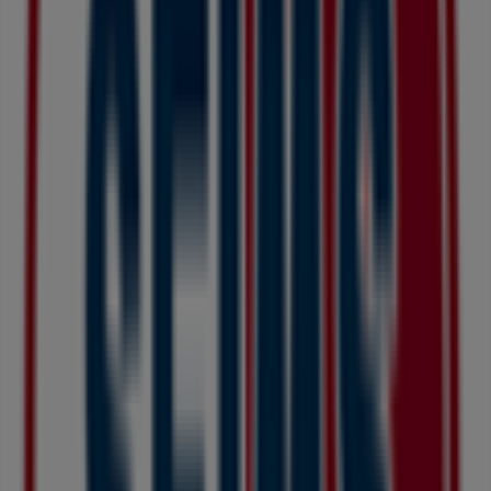
近くのお店
GU
神奈川県大和市下鶴間1-2-1 イオンモ-ル大和 3F (店舗
受取り:試着室), 大和市
65 m
営業中