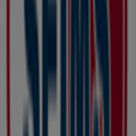
ASBee
神奈川県大和市下鶴間1-2-1, 大和市
100 m
営業中
大和市のドラッグストアの他のビジネ
ス
ドラッグセイムス
Tiendeoの
ドラッグセイムス
店舗へようこそ！ここでは、こ
の
ドラッグストア
業界で評価の高い
ドラッグセイムス
の最新
の
オファー
、
プロモーション
、
カタログ
をご覧いただけま