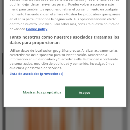
podrían dejar de ser relevantes para ti. Puedes volver a acceder a este
木曜日
menú para cambiar tus opciones o retirar el consentimiento en cualquier
09:00 - 21:00
momento haciendo clic en el enlace «Mostrar los propósitos» que aparece
金曜日
en el en la parte inferior de la página web. Tus opciones tendrán efecto
dentro de nuestro Sitio web. Para saber más, consulta nuestra política de
09:00 - 21:00
privacidad.
Cookie policy
土曜日
Tanto nosotros como nuestros asociados tratamos los
09:00 - 21:00
datos para proporcionar:
マップ
Utilizar datos de localización geográfica precisa. Analizar activamente las
características del dispositivo para su identificación. Almacenar la
información en un dispositivo y/o acceder a ella. Publicidad y contenido
閉店
personalizados, medición de publicidad y contenido, investigación de
audiencia y desarrollo de servicios.
Lista de asociados (proveedores)
日曜日
09:00 - 21:00
Mostrar los propósitos
Acepto
月曜日
09:00 - 21:00
火曜日
09:00 - 21:00
水曜日
09:00 - 21:00