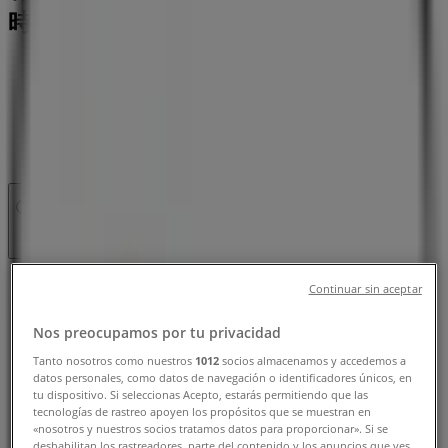
時間、電話番号
千葉市のTiendeo
»
ドラッグストアの千葉市チラシ
»
千葉市のB&Dドラッグストア
»
B&Dドラッグストア | おゆみ野3-40-5
閉店
日曜日
Continuar sin aceptar
09:00 - 21:00
月曜日
Nos preocupamos por tu privacidad
09:00 - 21:00
Tanto nosotros como nuestros
1012
socios almacenamos y accedemos a
火曜日
datos personales, como datos de navegación o identificadores únicos, en
tu dispositivo. Si seleccionas Acepto, estarás permitiendo que las
09:00 - 21:00
tecnologías de rastreo apoyen los propósitos que se muestran en
水曜日
«nosotros y nuestros socios tratamos datos para proporcionar». Si se
09:00 - 21:00
deshabilitan los rastreadores, parte del contenido y los anuncios que ves