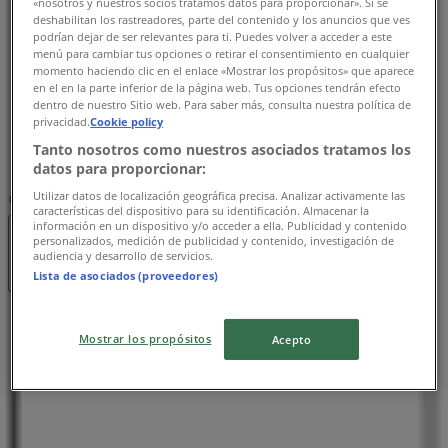
«nosotros y nuestros socios tratamos datos para proporcionar». Si se
水曜日
deshabilitan los rastreadores, parte del contenido y los anuncios que ves
11:00 - 23:00
podrían dejar de ser relevantes para ti. Puedes volver a acceder a este
木曜日
menú para cambiar tus opciones o retirar el consentimiento en cualquier
momento haciendo clic en el enlace «Mostrar los propósitos» que aparece
11:00 - 23:00
en el en la parte inferior de la página web. Tus opciones tendrán efecto
金曜日
dentro de nuestro Sitio web. Para saber más, consulta nuestra política de
11:00 - 23:00
privacidad.
Cookie policy
土曜日
Tanto nosotros como nuestros asociados tratamos los
11:00 - 23:00
datos para proporcionar:
Utilizar datos de localización geográfica precisa. Analizar activamente las
マップ
048-740-5550
características del dispositivo para su identificación. Almacenar la
información en un dispositivo y/o acceder a ella. Publicidad y contenido
personalizados, medición de publicidad y contenido, investigación de
営業中
まで 23:00
audiencia y desarrollo de servicios.
Lista de asociados (proveedores)
日曜日
Mostrar los propósitos
11:00 - 23:00
Acepto
月曜日
11:00 - 23:00
火曜日
11:00 - 23:00