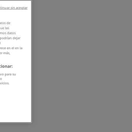
tinuar sin aceptar
atos de
que las
amos datos
 podrían dejar
l
ece en el en la
er más,
ionar:
ivo para su
do
vicios.