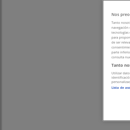
フォローするとお得な情報が手に入る
Nos preo
大阪市のTiendeo
»
Tanto nosot
スポーツの大阪市チラシ
navegación o
tecnologías 
para proporc
»
de ser relev
consentimien
大阪市のロキシー
parte inferi
consulta nue
大阪市 の ロキシー のオファーをさっ
Tanto no
Utilizar dato
identificaci
personalizad
カテゴリー:
スポーツ
Lista de as
広告