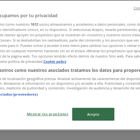
Con
cupamos por tu privacidad
ros como nuestros
1012
socios almacenamos y accedemos a datos personales, como d
 identificadores únicos, en tu dispositivo. Si seleccionas Acepto, estarás permitiendo 
de rastreo apoyen los propósitos que se muestran en «nosotros y nuestros socios trat
ionar». Si se deshabilitan los rastreadores, parte del contenido y los anuncios que ves
antes para ti. Puedes volver a acceder a este menú para cambiar tus opciones o retirar e
to en cualquier momento haciendo clic en el enlace «Mostrar los propósitos» que apar
or de la página web. Tus opciones tendrán efecto dentro de nuestro Sitio web. Para sab
stra política de privacidad.
Cookie policy
と確認する
sotros como nuestros asociados tratamos los datos para proporc
s de localización geográfica precisa. Analizar activamente las características del disposit
ón. Almacenar la información en un dispositivo y/o acceder a ella. Publicidad y conteni
os, medición de publicidad y contenido, investigación de audiencia y desarrollo de ser
ociados (proveedores)
Mostrar los propósitos
Acepto