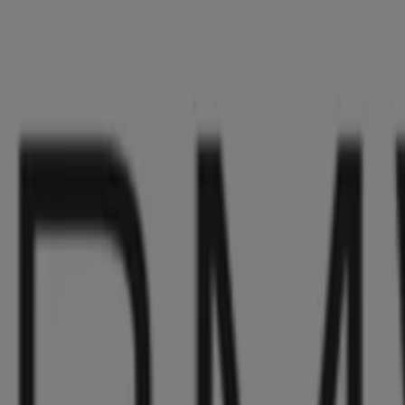
BMW
2series ActiveTourer EPL .pdf.asset.17841
8/10 日まで有効
千葉市
-2 日数
BMW
2series GranCoupe EPL .pdf.asset.1784184
8/10 日まで有効
千葉市
-2 日数
BMW
3series Touring EPL .pdf.asset.1784183994