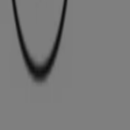
まもなく ポルシェ>のカタログ・クーポンの掲載を開始！
広告
{"numCatalogs":0}
スケジュールとアドレスポルシェ。
ポルシェ
千葉県千葉市中央区東千葉2-8-15, 千葉市
1.0 km