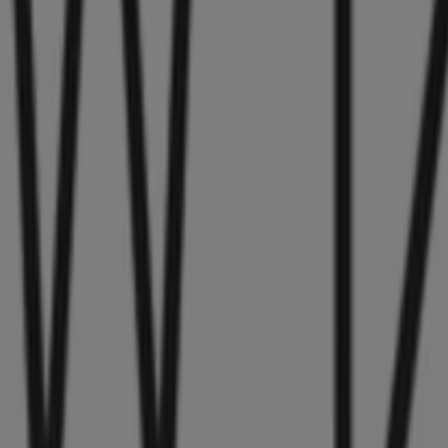
.1784183139238
84183139226