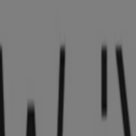
84783235
783254
213