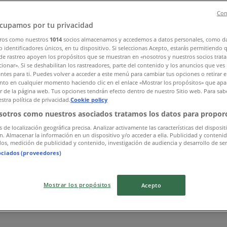
Con
cupamos por tu privacidad
ros como nuestros
1014
socios almacenamos y accedemos a datos personales, como d
 identificadores únicos, en tu dispositivo. Si seleccionas Acepto, estarás permitiendo 
de rastreo apoyen los propósitos que se muestran en «nosotros y nuestros socios trat
ionar». Si se deshabilitan los rastreadores, parte del contenido y los anuncios que ves
antes para ti. Puedes volver a acceder a este menú para cambiar tus opciones o retirar e
to en cualquier momento haciendo clic en el enlace «Mostrar los propósitos» que apar
or de la página web. Tus opciones tendrán efecto dentro de nuestro Sitio web. Para sab
stra política de privacidad.
Cookie policy
と確認する
sotros como nuestros asociados tratamos los datos para proporc
s de localización geográfica precisa. Analizar activamente las características del disposit
ón. Almacenar la información en un dispositivo y/o acceder a ella. Publicidad y conteni
os, medición de publicidad y contenido, investigación de audiencia y desarrollo de ser
ociados (proveedores)
Mostrar los propósitos
Acepto