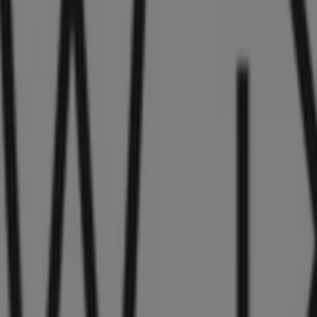
4183994226
7