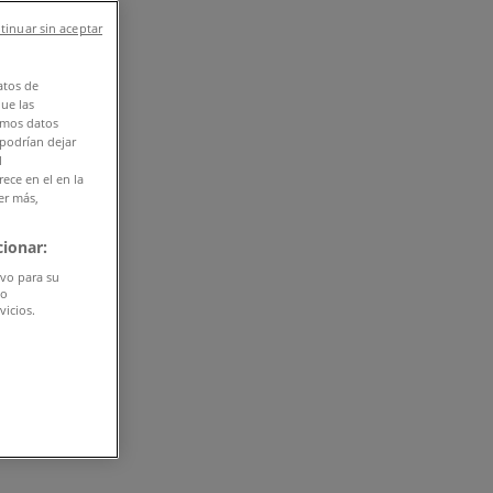
tinuar sin aceptar
atos de
que las
amos datos
 podrían dejar
l
ece en el en la
er más,
ionar:
ivo para su
do
vicios.