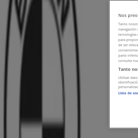
フォローするとお得な情報が手に入る
Nos preo
千葉市のTiendeo
»
Tanto nosot
車&モーターバイクの千葉市チラシ
navegación o
tecnologías 
para proporc
»
de ser relev
consentimien
千葉市のポルシェ
parte inferi
consulta nue
千葉市 の ポルシェ のオファーをさっ
Tanto no
Utilizar dato
identificaci
personalizad
カテゴリー:
車&モーターバイク
Lista de as
広告