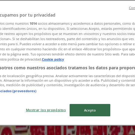
Con
cupamos por tu privacidad
ros como nuestros
1014
socios almacenamos y accedemos a datos personales, como d
 identificadores únicos, en tu dispositivo. Si seleccionas Acepto, estarás permitiendo 
de rastreo apoyen los propósitos que se muestran en «nosotros y nuestros socios trat
ionar». Si se deshabilitan los rastreadores, parte del contenido y los anuncios que ves
antes para ti. Puedes volver a acceder a este menú para cambiar tus opciones o retirar e
っと確認する
to en cualquier momento haciendo clic en el enlace «Mostrar los propósitos» que apar
or de la página web. Tus opciones tendrán efecto dentro de nuestro Sitio web. Para sab
stra política de privacidad.
Cookie policy
sotros como nuestros asociados tratamos los datos para proporc
s de localización geográfica precisa. Analizar activamente las características del disposit
ón. Almacenar la información en un dispositivo y/o acceder a ella. Publicidad y conteni
os, medición de publicidad y contenido, investigación de audiencia y desarrollo de ser
ociados (proveedores)
Mostrar los propósitos
Acepto