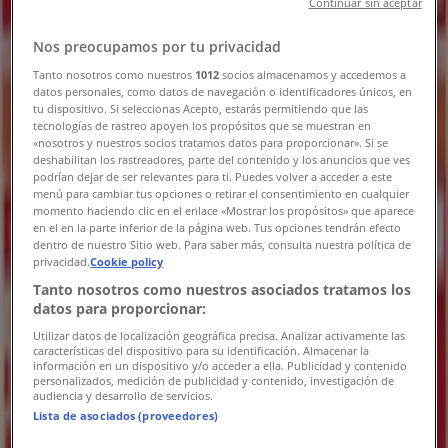
Continuar sin aceptar
Nos preocupamos por tu privacidad
Tanto nosotros como nuestros
1012
socios almacenamos y accedemos a
datos personales, como datos de navegación o identificadores únicos, en
tu dispositivo. Si seleccionas Acepto, estarás permitiendo que las
tecnologías de rastreo apoyen los propósitos que se muestran en
«nosotros y nuestros socios tratamos datos para proporcionar». Si se
deshabilitan los rastreadores, parte del contenido y los anuncios que ves
podrían dejar de ser relevantes para ti. Puedes volver a acceder a este
menú para cambiar tus opciones o retirar el consentimiento en cualquier
{"numCatalogs":0}
momento haciendo clic en el enlace «Mostrar los propósitos» que aparece
en el en la parte inferior de la página web. Tus opciones tendrán efecto
dentro de nuestro Sitio web. Para saber más, consulta nuestra política de
スケジュールとアドレスABCマート。
privacidad.
Cookie policy
Tanto nosotros como nuestros asociados tratamos los
datos para proporcionar:
Utilizar datos de localización geográfica precisa. Analizar activamente las
características del dispositivo para su identificación. Almacenar la
información en un dispositivo y/o acceder a ella. Publicidad y contenido
ABCマート
personalizados, medición de publicidad y contenido, investigación de
audiencia y desarrollo de servicios.
北海道北広島市大曲幸町3丁目7-62F, 北広島市
Lista de asociados (proveedores)