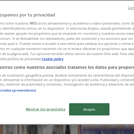
Con
cupamos por tu privacidad
ros como nuestros
1012
socios almacenamos y accedemos a datos personales, como d
 identificadores únicos, en tu dispositivo. Si seleccionas Acepto, estarás permitiendo 
de rastreo apoyen los propósitos que se muestran en «nosotros y nuestros socios trat
ionar». Si se deshabilitan los rastreadores, parte del contenido y los anuncios que ves
antes para ti. Puedes volver a acceder a este menú para cambiar tus opciones o retirar e
ペット店舗。
to en cualquier momento haciendo clic en el enlace «Mostrar los propósitos» que apar
or de la página web. Tus opciones tendrán efecto dentro de nuestro Sitio web. Para sab
stra política de privacidad.
Cookie policy
sotros como nuestros asociados tratamos los datos para proporc
s de localización geográfica precisa. Analizar activamente las características del disposit
ón. Almacenar la información en un dispositivo y/o acceder a ella. Publicidad y conteni
os, medición de publicidad y contenido, investigación de audiencia y desarrollo de ser
ociados (proveedores)
Mostrar los propósitos
Acepto