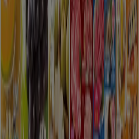
現在の掘り出し物とオファー
8/16 日まで有効
さいたま市
新規
ゆめタウン
今すぐ私たちの取引で節約
8/10 日まで有効
さいたま市
新規
ゆめタウン
すべてのお客様のための素晴らしいオファー
8/16 日まで有効
さいたま市