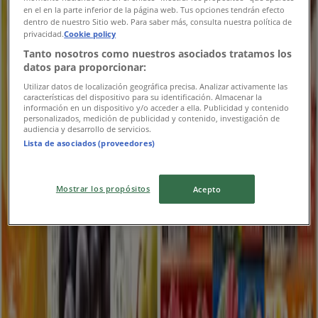
en el en la parte inferior de la página web. Tus opciones tendrán efecto
dentro de nuestro Sitio web. Para saber más, consulta nuestra política de
privacidad.
Cookie policy
Tanto nosotros como nuestros asociados tratamos los
datos para proporcionar:
Utilizar datos de localización geográfica precisa. Analizar activamente las
características del dispositivo para su identificación. Almacenar la
información en un dispositivo y/o acceder a ella. Publicidad y contenido
personalizados, medición de publicidad y contenido, investigación de
audiencia y desarrollo de servicios.
Lista de asociados (proveedores)
{"numCatalogs":0}
さいたま市のスーパーマーケットの別
Mostrar los propósitos
Acepto
のカタログ
新規
ゆめタウン