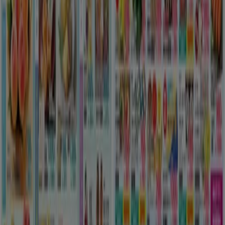
ゆめタウン
すべての人のための魅力的な特別オファー
8/10 日まで有効
さいたま市
もっと見る
さいたま市のスーパーマーケットの他
のビジネス
あなたの街で マルナカ カタログを見
つけてください
神戸市でのマルナカ
広島市でのマルナカ
岡山市でのマ
ルナカ
姫路市でのマルナカ
高松市でのマルナカ
東久留