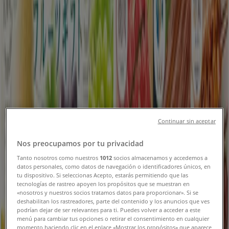
フォローするとお得な情報が手に入る
さいたま市のTiendeo
»
スーパーマーケットのさいたま市チラシ
»
さいたま市のマルナカ
さいたま市 の マルナカ のオファーを
さっと確認する
Continuar sin aceptar
Nos preocupamos por tu privacidad
カテゴリー:
スーパーマーケット
Tanto nosotros como nuestros
1012
socios almacenamos y accedemos a
datos personales, como datos de navegación o identificadores únicos, en
tu dispositivo. Si seleccionas Acepto, estarás permitiendo que las
まもなく マルナカ>のカタログ・クーポンの掲載を開始！
tecnologías de rastreo apoyen los propósitos que se muestran en
«nosotros y nuestros socios tratamos datos para proporcionar». Si se
広告
deshabilitan los rastreadores, parte del contenido y los anuncios que ves
podrían dejar de ser relevantes para ti. Puedes volver a acceder a este
menú para cambiar tus opciones o retirar el consentimiento en cualquier
momento haciendo clic en el enlace «Mostrar los propósitos» que aparece