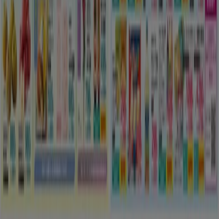
米市でのマルナカ
都道府県一覧へ
さいたま市 の マルナカ のオファーを
さっと確認する
カテゴリー:
スーパーマーケット
さいたま市のマルナカのチラシとお買
い得商品
マルナカ
は四国を中心に展開しているスーパーマーケットチ
ェーンです。
イオン
グループのため電子マネーWAONが利
用できます。また、今月のイチオシ商品などリーズナブルな
価格商品がいっぱいです！
マルナカ
の営業時間、住所や駐車場情報、電話番号は
Tiendeoでチェック！