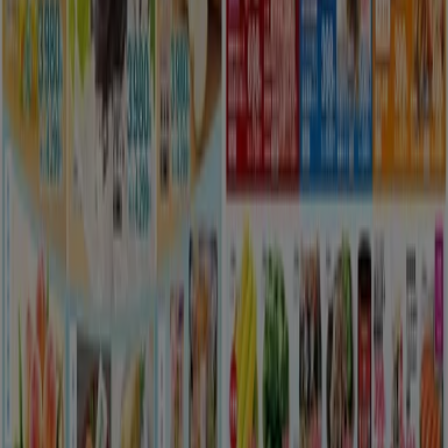
新規
ゆめタウン
掘り出し物ハンターのための素晴らしいオフ
ァー
8/16 日まで有効
さいたま市
新規
ゆめタウン
すべてのお客様のためのトップディール
8/10 日まで有効
さいたま市
新規