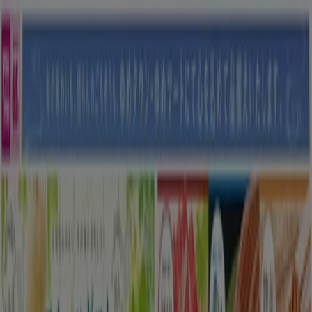
あなたはここにいる：
さいたま市
Featured
スーパーマーケット
ファッション
ホームセンター&
ペット
ドラッグストア
家電
レストラン
カラオケ & エンター
テイメント
スポーツ
おもちゃ&子供向け商品
車&モーターバ
イク
広告
さいたま市のマルナカ：チラシ、クー
ポンやセール情報