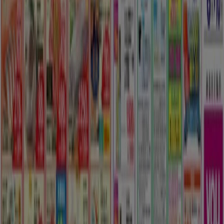
私たちが行うこと
ビジネスソリューションをみる
ニュース・メディア
ビジネス契約
お問い合わせ
マーケテイング＆ビジネスリクエスト
地図上で店舗が誤った場所にあります
週にいちど広告のフィードバック
技術的な問題と一般的なフィードバック
検索方法
ブランド
地元ブランド