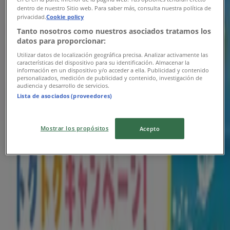
愛知県名古屋市緑区定納山1丁目901番地, 愛知県海部
dentro de nuestro Sitio web. Para saber más, consulta nuestra política de
郡
privacidad.
Cookie policy
Tanto nosotros como nuestros asociados tratamos los
20.6 km
datos para proporcionar:
閉店
Utilizar datos de localización geográfica precisa. Analizar activamente las
características del dispositivo para su identificación. Almacenar la
información en un dispositivo y/o acceder a ella. Publicidad y contenido
personalizados, medición de publicidad y contenido, investigación de
audiencia y desarrollo de servicios.
Lista de asociados (proveedores)
カインズホーム
愛知県名古屋市守山区桜坂1丁目203, 名古屋市
Mostrar los propósitos
Acepto
21.3 km
閉店
カインズホーム