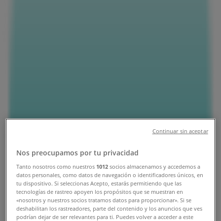
茂原市のTiendeo
»
ホームセンター&ペットの茂原市チラシ
»
茂原市のニトリ
»
茂原市のニトリ店舗
ニトリ
千葉県茂原市腰当字北川端692, 茂原市
Continuar sin aceptar
3.1 km
Nos preocupamos por tu privacidad
閉店
Tanto nosotros como nuestros
1012
socios almacenamos y accedemos a
datos personales, como datos de navegación o identificadores únicos, en
tu dispositivo. Si seleccionas Acepto, estarás permitiendo que las
tecnologías de rastreo apoyen los propósitos que se muestran en
«nosotros y nuestros socios tratamos datos para proporcionar». Si se
deshabilitan los rastreadores, parte del contenido y los anuncios que ves
ニトリ
podrían dejar de ser relevantes para ti. Puedes volver a acceder a este