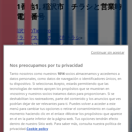
丁目1番地1, 稲沢市：チラシと営業時
間、電話番号
稲沢市のTiendeo
»
ドラッグストアの稲沢市チラシ
»
稲沢市のココカラファイン
»
Continuar sin aceptar
ココカラファイン | ?愛知県稲沢市大塚南5丁目1番地1
Nos preocupamos por tu privacidad
閉店
Tanto nosotros como nuestros
1014
socios almacenamos y accedemos a
datos personales, como datos de navegación o identificadores únicos, en
tu dispositivo. Si seleccionas Acepto, estarás permitiendo que las
tecnologías de rastreo apoyen los propósitos que se muestran en
日曜日
«nosotros y nuestros socios tratamos datos para proporcionar». Si se
deshabilitan los rastreadores, parte del contenido y los anuncios que ves
10:00 - 21:00
podrían dejar de ser relevantes para ti. Puedes volver a acceder a este
月曜日
menú para cambiar tus opciones o retirar el consentimiento en cualquier
10:00 - 21:00
momento haciendo clic en el enlace «Mostrar los propósitos» que aparece
en el en la parte inferior de la página web. Tus opciones tendrán efecto
火曜日
dentro de nuestro Sitio web. Para saber más, consulta nuestra política de
10:00 - 21:00
privacidad.
Cookie policy