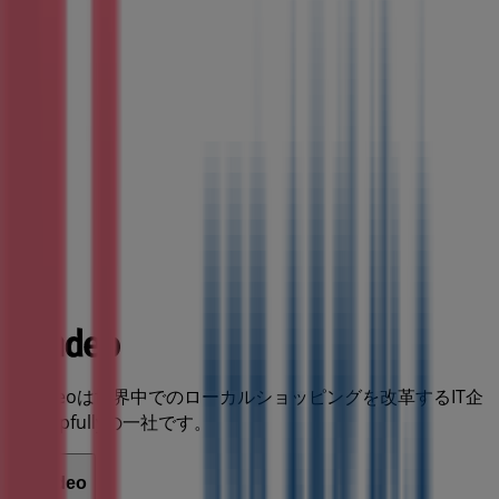
Tiendeoは世界中でのローカルショッピングを改革するIT企
業Shopfullyの一社です。
Tiendeo