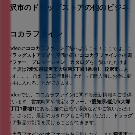
稲沢市のドラッグストアの他のビジネ
ス
ココカラファイン
Tiendeoの
ココカラファイン
店舗へようこそ！ここでは、こ
の
ドラッグストア
業界で評価の高い
ココカラファイン
の最新
の
オファー
、
プロモーション
、
カタログ
をご覧いただけま
す。当店は
?愛知県稲沢市大塚南5丁目1番地1
、
稲沢市
にあ
ります。ここでは、2023年
8月
にわたって購入時にお得に商
品を手に入れることができます。
Tiendeoでは、
ココカラファイン
に関する最新情報をご提供
しています。営業時間や限定オファー、
?愛知県稲沢市大塚
南5丁目1番地1
にある店舗の正確な場所などをご覧いただけ
ます。さらに、最新のカタログもご利用いただけ、
ドラッグ
ストア
製品の割引を受けることができます。
ココカラファイン
の
オファー
をお見逃しなく、また
稲沢市
で