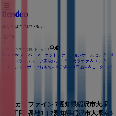
あなたはここにいる：
稲沢市
Featured
スーパーマーケット
ファッション
ホームセンター&
ペット
ドラッグストア
家電
レストラン
カラオケ & エンター
テイメント
スポーツ
おもちゃ&子供向け商品
車&モーターバ
イク
広告
ココカラファイン ?愛知県稲沢市大塚
南5丁目1番地1 | ?愛知県稲沢市大塚南5