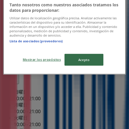
水曜日
Tanto nosotros como nuestros asociados tratamos los
10:00 - 21:00
datos para proporcionar:
木曜日
Utilizar datos de localización geográfica precisa. Analizar activamente las
10:00 - 21:00
características del dispositivo para su identificación. Almacenar la
información en un dispositivo y/o acceder a ella. Publicidad y contenido
金曜日
personalizados, medición de publicidad y contenido, investigación de
10:00 - 21:00
audiencia y desarrollo de servicios.
土曜日
Lista de asociados (proveedores)
10:00 - 21:00
マップ
0587-34-6788
Mostrar los propósitos
Acepto
閉店
日曜日
10:00 - 21:00
月曜日
10:00 - 21:00
火曜日
10:00 - 21:00