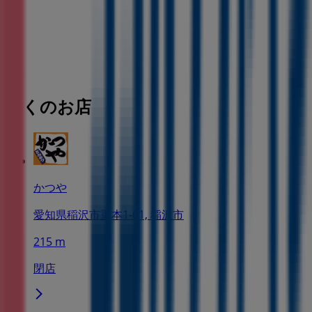
近くのお店
かつや
愛知県稲沢市重本1-61, 稲沢市
215 m
閉店