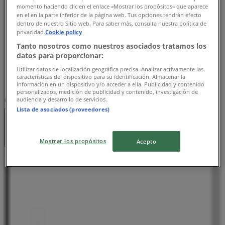
水曜日
momento haciendo clic en el enlace «Mostrar los propósitos» que aparece
10:00 - 20:00
en el en la parte inferior de la página web. Tus opciones tendrán efecto
dentro de nuestro Sitio web. Para saber más, consulta nuestra política de
木曜日
privacidad.
Cookie policy
10:00 - 20:00
Tanto nosotros como nuestros asociados tratamos los
金曜日
datos para proporcionar:
10:00 - 20:00
Utilizar datos de localización geográfica precisa. Analizar activamente las
土曜日
características del dispositivo para su identificación. Almacenar la
10:00 - 20:00
información en un dispositivo y/o acceder a ella. Publicidad y contenido
personalizados, medición de publicidad y contenido, investigación de
audiencia y desarrollo de servicios.
マップ
078-366-6775
Lista de asociados (proveedores)
営業中
まで 20:00
Mostrar los propósitos
Acepto
日曜日
10:00 - 20:00
月曜日
10:00 - 20:00
火曜日
10:00 - 20:00