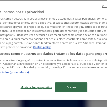
Con
cupamos por tu privacidad
ros como nuestros
1014
socios almacenamos y accedemos a datos personales, como d
 identificadores únicos, en tu dispositivo. Si seleccionas Acepto, estarás permitiendo 
de rastreo apoyen los propósitos que se muestran en «nosotros y nuestros socios trat
ラザ水口
ionar». Si se deshabilitan los rastreadores, parte del contenido y los anuncios que ves
antes para ti. Puedes volver a acceder a este menú para cambiar tus opciones o retirar e
to en cualquier momento haciendo clic en el enlace «Mostrar los propósitos» que apar
or de la página web. Tus opciones tendrán efecto dentro de nuestro Sitio web. Para sab
stra política de privacidad.
Cookie policy
sotros como nuestros asociados tratamos los datos para proporc
s de localización geográfica precisa. Analizar activamente las características del disposit
ón. Almacenar la información en un dispositivo y/o acceder a ella. Publicidad y conteni
os, medición de publicidad y contenido, investigación de audiencia y desarrollo de ser
ociados (proveedores)
Mostrar los propósitos
Acepto