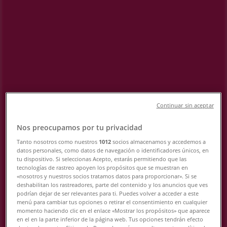
県横浜市神奈川区東神奈川1-29 シァ
ルプラット2F, 横浜市：チラシと営業
時間、電話番号
横浜市のTiendeo
»
スーパーマーケットの横浜市チラシ
»
横浜市の成城石井
»
Continuar sin aceptar
成城石井 | 神奈川県横浜市神奈川区東神奈川1-29 シ
ァルプラット2F
Nos preocupamos por tu privacidad
Tanto nosotros como nuestros
1012
socios almacenamos y accedemos a
datos personales, como datos de navegación o identificadores únicos, en
営業中
まで 21:00
tu dispositivo. Si seleccionas Acepto, estarás permitiendo que las
tecnologías de rastreo apoyen los propósitos que se muestran en
«nosotros y nuestros socios tratamos datos para proporcionar». Si se
deshabilitan los rastreadores, parte del contenido y los anuncios que ves
日曜日
podrían dejar de ser relevantes para ti. Puedes volver a acceder a este
10:00 - 21:00
menú para cambiar tus opciones o retirar el consentimiento en cualquier
momento haciendo clic en el enlace «Mostrar los propósitos» que aparece
月曜日
en el en la parte inferior de la página web. Tus opciones tendrán efecto
10:00 - 21:00