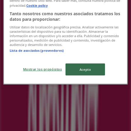
dentro de nuestro Sitio web. Para saber más, consulta nuestra política de
火曜日
privacidad.
Cookie policy
10:00 - 21:00
Tanto nosotros como nuestros asociados tratamos los
水曜日
datos para proporcionar:
10:00 - 21:00
Utilizar datos de localización geográfica precisa. Analizar activamente las
木曜日
características del dispositivo para su identificación. Almacenar la
información en un dispositivo y/o acceder a ella. Publicidad y contenido
10:00 - 21:00
personalizados, medición de publicidad y contenido, investigación de
金曜日
audiencia y desarrollo de servicios.
Lista de asociados (proveedores)
10:00 - 21:00
土曜日
10:00 - 21:00
Mostrar los propósitos
Acepto
マップ
0454507503
営業中
まで 21:00
日曜日
10:00 - 21:00
月曜日
10:00 - 21:00