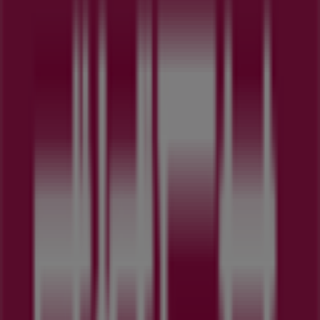
セブンイレブン
神奈川県横浜市中区真砂町4丁目43番地, 横浜市
111 m
横浜市のスーパーマーケットの他のビ
ジネス
成城石井
Tiendeoの
成城石井
店舗へようこそ！ここでは、この
スーパ
ーマーケット
業界で評価の高い
成城石井
の最新の
オファー
、
プロモーション
、
カタログ
をご覧いただけます。当店は
神奈
川県横浜市神奈川区東神奈川1-29 シァルプラット2F
、
横
浜市
にあります。ここでは、2023年
8月
にわたって購入時に