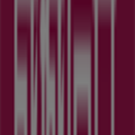
お得に商品を手に入れることができます。
Tiendeoでは、
成城石井
に関する最新情報をご提供していま
す。営業時間や限定オファー、
神奈川県横浜市神奈川区東神
奈川1-29 シァルプラット2F
にある店舗の正確な場所など
をご覧いただけます。さらに、最新のカタログもご利用いた
だけ、
スーパーマーケット
製品の割引を受けることができま
す。
成城石井
の
オファー
をお見逃しなく、また
横浜市
での最良の
価格をお楽しみください！今すぐ訪れて、もっとお得に買い
物を始めましょう！
成城石井のメインページへ
横浜市にある成城石井の他の店舗
を見る。
広告