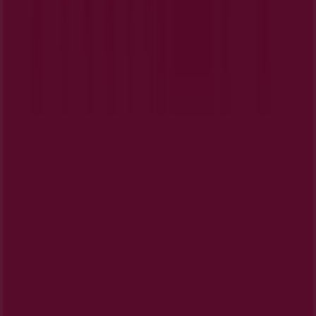
マーケテイング＆ビジネスリクエスト
地図上で店舗が誤った場所にあります
週にいちど広告のフィードバック
技術的な問題と一般的なフィードバック
検索方法
ブランド
地元ブランド
割引情報
近くのお店
製品紹介
地元産品
都市
Tiendeoアプリ