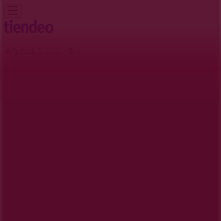
あなたはここにいる：
横浜市
Featured
スーパーマーケット
ファッション
ホームセンター&
ペット
ドラッグストア
家電
レストラン
カラオケ & エンター
テイメント
スポーツ
おもちゃ&子供向け商品
車&モーターバ
イク
広告
成城石井 神奈川県横浜市神奈川区東神
奈川1-29 シァルプラット2F | 神奈川