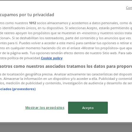
Con
cupamos por tu privacidad
ros como nuestros
1012
socios almacenamos y accedemos a datos personales, como d
 identificadores únicos, en tu dispositivo. Si seleccionas Acepto, estarás permitiendo 
de rastreo apoyen los propósitos que se muestran en «nosotros y nuestros socios trat
ionar». Si se deshabilitan los rastreadores, parte del contenido y los anuncios que ves
antes para ti. Puedes volver a acceder a este menú para cambiar tus opciones o retirar e
to en cualquier momento haciendo clic en el enlace «Mostrar los propósitos» que apar
or de la página web. Tus opciones tendrán efecto dentro de nuestro Sitio web. Para sab
stra política de privacidad.
Cookie policy
sotros como nuestros asociados tratamos los datos para proporc
s de localización geográfica precisa. Analizar activamente las características del disposit
ón. Almacenar la información en un dispositivo y/o acceder a ella. Publicidad y conteni
os, medición de publicidad y contenido, investigación de audiencia y desarrollo de ser
ociados (proveedores)
Mostrar los propósitos
Acepto