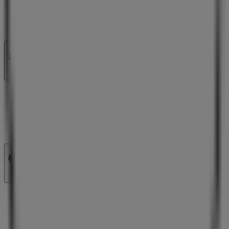
ビジネスソリューションをみる
ニュース・メディア
ビジネス契約
お問い合わせ
マーケテイング＆ビジネスリクエスト
地図上で店舗が誤った場所にあります
週にいちど広告のフィードバック
技術的な問題と一般的なフィードバック
検索方法
ブランド
地元ブランド
割引情報