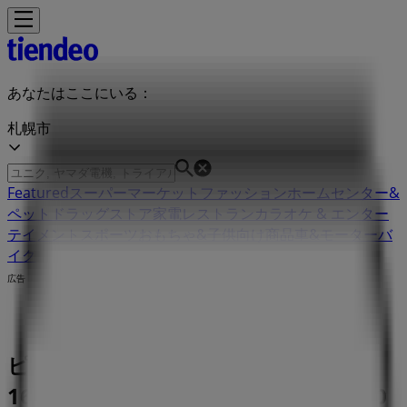
あなたはここにいる：
札幌市
Featured
スーパーマーケット
ファッション
ホームセンター&
ペット
ドラッグストア
家電
レストラン
カラオケ & エンター
テイメント
スポーツ
おもちゃ&子供向け商品
車&モーターバ
イク
広告
ピザーラ 札幌市南区澄川5条10丁目7-
16 北蓉ビル1F | 札幌市南区澄川5条10