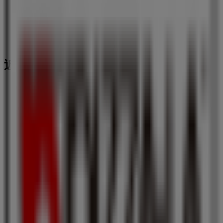
近くのお店
コクミン
北5条・手稲通, 札幌市
23 m
営業中
ロッテリア