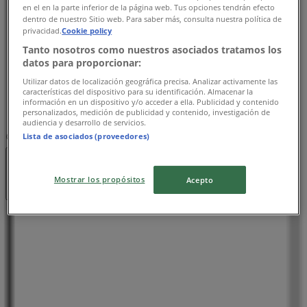
水曜日
en el en la parte inferior de la página web. Tus opciones tendrán efecto
11:15 - 13:15
16:00 - 22:45
dentro de nuestro Sitio web. Para saber más, consulta nuestra política de
privacidad.
Cookie policy
木曜日
Tanto nosotros como nuestros asociados tratamos los
11:15 - 13:15
16:00 - 22:45
datos para proporcionar:
金曜日
11:15 - 13:15
16:00 - 22:45
Utilizar datos de localización geográfica precisa. Analizar activamente las
características del dispositivo para su identificación. Almacenar la
土曜日
información en un dispositivo y/o acceder a ella. Publicidad y contenido
11:00 - 22:45
16:00 - 22:00
personalizados, medición de publicidad y contenido, investigación de
audiencia y desarrollo de servicios.
Lista de asociados (proveedores)
マップ
営業中
まで 22:45
Mostrar los propósitos
Acepto
日曜日
11:00 - 22:45
16:00 - 22:00
月曜日
11:15 - 13:15
16:00 - 22:45
火曜日
11:15 - 13:15
16:00 - 22:45