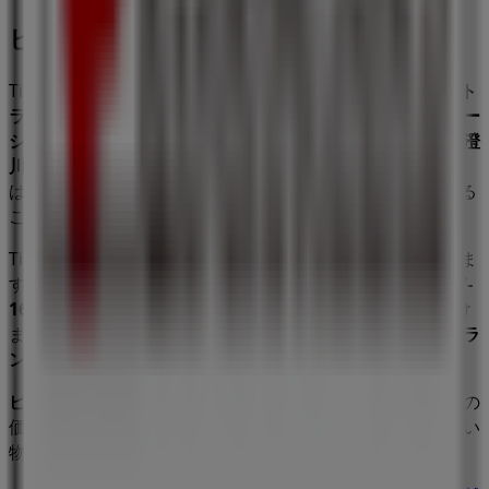
ピザーラ
Tiendeoの
ピザーラ
店舗へようこそ！ここでは、この
レスト
ラン
業界で評価の高い
ピザーラ
の最新の
オファー
、
プロモー
ション
、
カタログ
をご覧いただけます。当店は
札幌市南区澄
川5条10丁目7-16 北蓉ビル1F
、
札幌市
にあります。ここで
は、2023年
8月
にわたって購入時にお得に商品を手に入れる
ことができます。
Tiendeoでは、
ピザーラ
に関する最新情報をご提供していま
す。営業時間や限定オファー、
札幌市南区澄川5条10丁目7-
16 北蓉ビル1F
にある店舗の正確な場所などをご覧いただけ
ます。さらに、最新のカタログもご利用いただけ、
レストラ
ン
製品の割引を受けることができます。
ピザーラ
の
オファー
をお見逃しなく、また
札幌市
での最良の
価格をお楽しみください！今すぐ訪れて、もっとお得に買い
物を始めましょう！