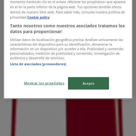
08:00 - 23:00
momento haciendo clic en el enlace «Mostrar los propósitos» que aparece
en el en la parte inferior de la página web. Tus opciones tendrán efecto
水曜日
dentro de nuestro Sitio web. Para saber más, consulta nuestra política de
08:00 - 23:00
privacidad.
Cookie policy
木曜日
Tanto nosotros como nuestros asociados tratamos los
08:00 - 23:00
datos para proporcionar:
金曜日
Utilizar datos de localización geográfica precisa. Analizar activamente las
08:00 - 23:00
características del dispositivo para su identificación. Almacenar la
información en un dispositivo y/o acceder a ella. Publicidad y contenido
土曜日
personalizados, medición de publicidad y contenido, investigación de
08:00 - 23:00
audiencia y desarrollo de servicios.
Lista de asociados (proveedores)
マップ
011-712-7733
閉店
Mostrar los propósitos
Acepto
日曜日
08:00 - 23:00
月曜日
08:00 - 23:00
火曜日