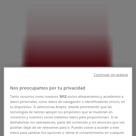
十二条東17-1-1, 札幌市：チラシと営業
時間、電話番号
札幌市のTiendeo
»
ドラッグストアの札幌市チラシ
»
札幌市のドラッグセイムス
»
ドラッグセイムス | 北海道札幌市東区北十二条東17-1-
1
Continuar sin aceptar
閉店
Nos preocupamos por tu privacidad
Tanto nosotros como nuestros
1012
socios almacenamos y accedemos a
datos personales, como datos de navegación o identificadores únicos, en
日曜日
tu dispositivo. Si seleccionas Acepto, estarás permitiendo que las
08:00 - 23:00
tecnologías de rastreo apoyen los propósitos que se muestran en
月曜日
«nosotros y nuestros socios tratamos datos para proporcionar». Si se
deshabilitan los rastreadores, parte del contenido y los anuncios que ves
08:00 - 23:00
podrían dejar de ser relevantes para ti. Puedes volver a acceder a este
火曜日
menú para cambiar tus opciones o retirar el consentimiento en cualquier