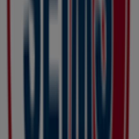
札幌市のドラッグストアの他のビジネ
ス
ドラッグセイムス
Tiendeoの
ドラッグセイムス
店舗へようこそ！ここでは、こ
の
ドラッグストア
業界で評価の高い
ドラッグセイムス
の最新
の
オファー
、
プロモーション
、
カタログ
をご覧いただけま
す。当店は
北海道札幌市東区北十二条東17-1-1
、
札幌市
にあ
ります。ここでは、2023年
8月
にわたって購入時にお得に商
品を手に入れることができます。
Tiendeoでは、
ドラッグセイムス
に関する最新情報をご提供
しています。営業時間や限定オファー、
北海道札幌市東区北
十二条東17-1-1
にある店舗の正確な場所などをご覧いただけ
ます。さらに、最新のカタログもご利用いただけ、
ドラッグ
ストア
製品の割引を受けることができます。
ドラッグセイムス
の
オファー
をお見逃しなく、また
札幌市
で