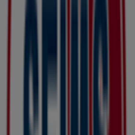
近くのお店
コクミン
北5条・手稲通, 札幌市
23 m
閉店