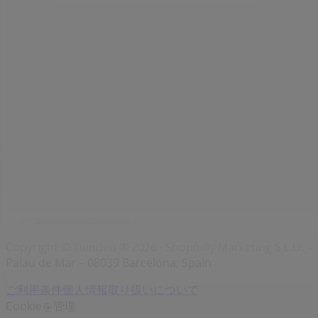
ブランド
地元ブランド
割引情報
近くのお店
製品紹介
地元産品
都市
Tiendeoアプリ
Copyright © Tiendeo ® 2026 · Shopfully Marketing S.L.U. –
Palau de Mar – 08039 Barcelona, Spain
ご利用条件
個人情報取り扱いについて
Cookieを管理