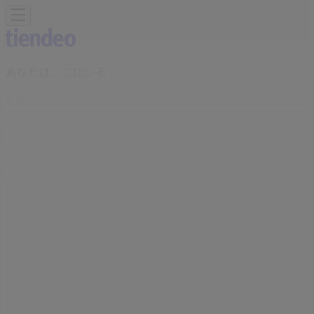
あなたはここにいる：
札幌市
Featured
スーパーマーケット
ファッション
ホームセンター&
ペット
ドラッグストア
家電
レストラン
カラオケ & エンター
テイメント
スポーツ
おもちゃ&子供向け商品
車&モーターバ
イク
広告
ドラッグセイムス 北海道札幌市東区北
十二条東17-1-1 | 北海道札幌市東区北