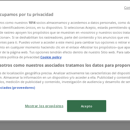
Con
cupamos por tu privacidad
ros como nuestros
1014
socios almacenamos y accedemos a datos personales, como d
 identificadores únicos, en tu dispositivo. Si seleccionas Acepto, estarás permitiendo 
de rastreo apoyen los propósitos que se muestran en «nosotros y nuestros socios trat
ionar». Si se deshabilitan los rastreadores, parte del contenido y los anuncios que ves
antes para ti. Puedes volver a acceder a este menú para cambiar tus opciones o retirar e
to en cualquier momento haciendo clic en el enlace «Mostrar los propósitos» que apar
or de la página web. Tus opciones tendrán efecto dentro de nuestro Sitio web. Para sab
stra política de privacidad.
Cookie policy
sotros como nuestros asociados tratamos los datos para proporc
s de localización geográfica precisa. Analizar activamente las características del disposit
ón. Almacenar la información en un dispositivo y/o acceder a ella. Publicidad y conteni
os, medición de publicidad y contenido, investigación de audiencia y desarrollo de ser
ociados (proveedores)
Mostrar los propósitos
Acepto