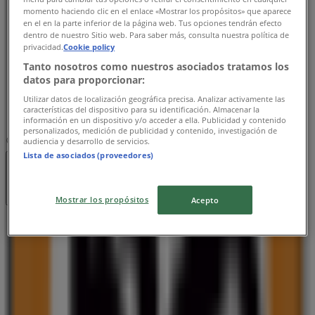
水曜日
momento haciendo clic en el enlace «Mostrar los propósitos» que aparece
10:00 - 23:00
en el en la parte inferior de la página web. Tus opciones tendrán efecto
木曜日
dentro de nuestro Sitio web. Para saber más, consulta nuestra política de
privacidad.
Cookie policy
10:00 - 23:00
Tanto nosotros como nuestros asociados tratamos los
金曜日
datos para proporcionar:
10:00 - 23:00
土曜日
Utilizar datos de localización geográfica precisa. Analizar activamente las
características del dispositivo para su identificación. Almacenar la
10:00 - 23:00
información en un dispositivo y/o acceder a ella. Publicidad y contenido
personalizados, medición de publicidad y contenido, investigación de
マップ
011-520-3545
audiencia y desarrollo de servicios.
Lista de asociados (proveedores)
営業中
まで 23:00
Mostrar los propósitos
Acepto
日曜日
10:00 - 23:00
月曜日
10:00 - 23:00
火曜日
10:00 - 23:00